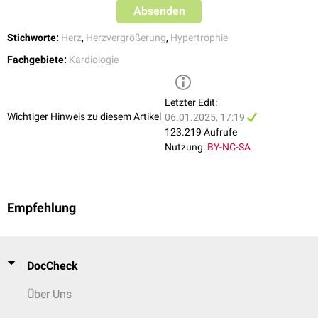
Pulmonale Ursachen
Absenden
Zu den pulmonalen Ursachen zählen verschiedene Erkrankungen, die
Stichworte:
Herz
,
Herzvergrößerung
,
Hypertrophie
durch unterschiedliche Mechanismen zu einem erhöhten
pulmonalen
Gefäßwiderstand
und somit zu einer
pulmonalen Hypertonie
führen
Fachgebiete:
Kardiologie
können. Dazu gehören:
Chronische Lungenerkrankungen, wie z.B.
COPD
,
Lungenfibrose
,
Letzter Edit:
interstitielle Lungenerkrankungen
Wichtiger Hinweis zu diesem Artikel
06.01.2025, 17:19
Lungenembolie
123.219 Aufrufe
Nutzung:
BY-NC-SA
Sonstige Ursachen
Kyphoskoliose
längerer Aufenthalt in extremer
Höhe
Empfehlung
DocCheck
Über Uns