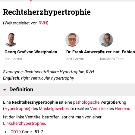
Rechtsherzhypertrophie
(Weitergeleitet von
RVH
)
Georg Graf von Westphalen
Dr. Frank Antwerpes
Dr. rer. nat. Fabi
Arzt | Ärztin
Arzt | Ärztin
DocCheck Team
Synonyme: Rechtsventrikuläre Hypertrophie, RVH
Englisch
: right ventricular hypertrophy
Definition
Eine
Rechtsherzhypertrophie
ist eine
pathologische
Vergrößerung
(
Hypertrophie
) des
Muskelgewebes
im rechten
Ventrikel
des
Herzens
.
Ist der linke Ventrikel betroffen, spricht man von einer
Linksherzhypertrophie
.
ICD10
-Code: I51.7