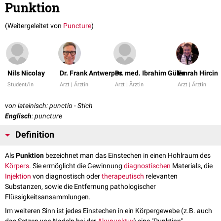
Punktion
(Weitergeleitet von
Puncture
)
Nils Nicolay
Dr. Frank Antwerpes
Dr. med. Ibrahim Güler
Emrah Hircin
Student/in
Arzt | Ärztin
Arzt | Ärztin
Arzt | Ärztin
von lateinisch: punctio - Stich
Englisch
: puncture
Definition
Als
Punktion
bezeichnet man das Einstechen in einen Hohlraum des
Körpers
. Sie ermöglicht die Gewinnung
diagnostischen
Materials, die
Injektion
von diagnostisch oder
therapeutisch
relevanten
Substanzen, sowie die Entfernung pathologischer
Flüssigkeitsansammlungen.
Im weiteren Sinn ist jedes Einstechen in ein Körpergewebe (z.B. auch