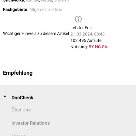
Fachgebiete:
Allgemeinmedizin
...nach Technik
ultraschallgesteuerte Punktion
Seldinger-Technik
Letzter Edit:
Wichtiger Hinweis zu diesem Artikel
21.03.2024, 08:48
102.495 Aufrufe
Nutzung:
BY-NC-SA
Empfehlung
DocCheck
Über Uns
Investor Relations