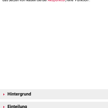
das Setzen von Nadeln bei der
Akupunktur
) eine "Punktion".
Hintergrund
Die Punktion wird in der Regel mit einer Hohlnadel (
Kanüle
)
Einteilung
vorgenommen, durch die physiologische (
Blut
) oder pathologische