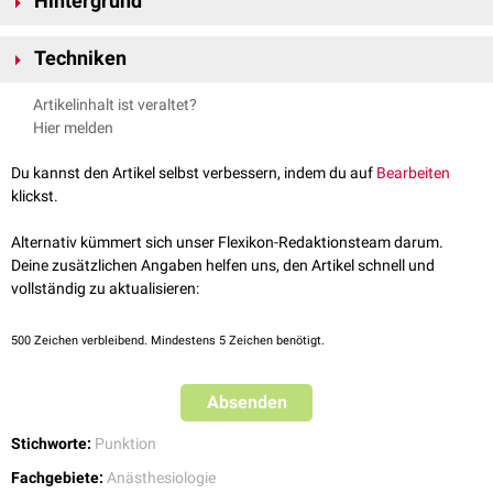
Hintergrund
Die ultraschallgesteuerte Punktion verleiht dem Behandler bei einer
Techniken
Punktion tiefer gelegener Gewebestrukturen eine größere Sicherheit, da
er die unbeabsichtigte Verletzung von
Blutgefäßen
und
Nerven
Je nach Lage der Kanüle zum
Schallkopf
bzw. zur
Schallebene
Artikelinhalt ist veraltet?
vermeiden kann. Die Methode setzt allerdings voraus, dass der
unterscheidet man:
Hier melden
Behandler ausreichende Erfahrung in der Interpretation des
In-Plane-Technik
Ultraschallbildes hat und die wesentlichen anatomischen Strukturen der
Out-of-Plane-Technik
Du kannst den Artikel selbst verbessern, indem du auf
Bearbeiten
punktierten Region richtig identifiziert. Typische Anwendungsbgebiete
klickst.
sind z.B. die Anlage eines
zentralen Venenkatheters
,
Biopsien
oder
ultraschallgestützte Regionalanästhesien
.
Alternativ kümmert sich unser Flexikon-Redaktionsteam darum.
Deine zusätzlichen Angaben helfen uns, den Artikel schnell und
vollständig zu aktualisieren:
500
Zeichen verbleibend. Mindestens 5 Zeichen benötigt.
Absenden
Stichworte:
Punktion
Fachgebiete:
Anästhesiologie