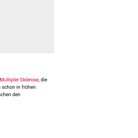
Multipler Sklerose
, die
 schon in frühen
schen den
g
PIRA
wird häufig auch