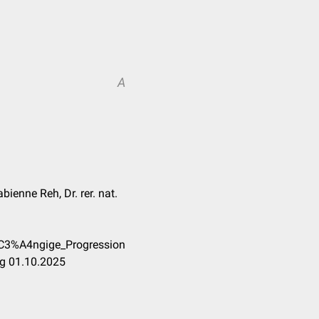
A
abienne Reh, Dr. rer. nat.
%C3%A4ngige_Progression
ng 01.10.2025