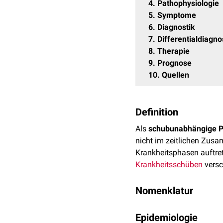
4
Pathophysiologie
5
Symptome
6
Diagnostik
7
Differentialdiagn
8
Therapie
9
Prognose
10
Quellen
Definition
Als
schubunabhängige P
nicht im zeitlichen Zu
Krankheitsphasen auftret
Krankheitsschüben
versc
Nomenklatur
Das englische Äquivalent
Epidemiologie
in der deutschsprachigen