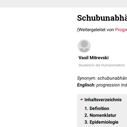
Schubunabhä
(Weitergeleitet von
Progr
Vasil Mitrevski
Student/in der Humanmedizin
Synonym: schubunabhängi
Englisch:
progression ind
Inhaltsverzeichnis
1
Definition
2
Nomenklatur
3
Epidemiologie