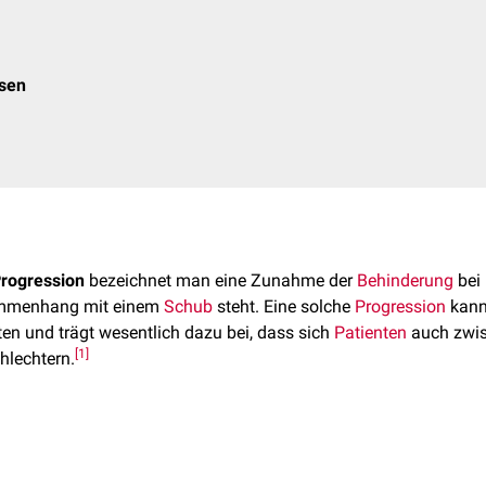
osen
rogression
bezeichnet man eine Zunahme der
Behinderung
bei
sammenhang mit einem
Schub
steht. Eine solche
Progression
kann
en und trägt wesentlich dazu bei, dass sich
Patienten
auch zwi
[
1
]
hlechtern.
 ist "progression independent of relapse activity". Die Abkürzun
 Literatur verwendet.