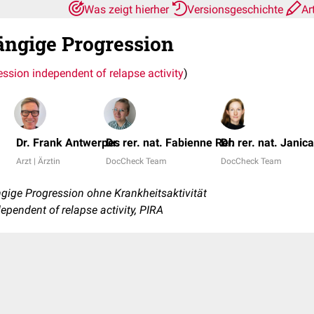
Was zeigt hierher
Versionsgeschichte
Ar
ngige Progression
ession independent of relapse activity
)
Dr. Frank Antwerpes
Dr. rer. nat. Fabienne Reh
Dr. rer. nat. Janic
Arzt | Ärztin
DocCheck Team
DocCheck Team
ge Progression ohne Krankheitsaktivität
ependent of relapse activity, PIRA