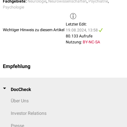
Fachgebiete:
Neurologie
,
Neurowissenschaften
,
Psychiatrie
,
Enzephalitis
Psychologie
Abusus
Alkoholabusus
Drogenabusus
Letzter Edit:
Medikamentenabusus
(z.B. gewisse
Psychopharmaka
)
Wichtiger Hinweis zu diesem Artikel
19.08.2024, 13:58
80.133 Aufrufe
Nutzung:
BY-NC-SA
Empfehlung
DocCheck
Über Uns
Investor Relations
Presse