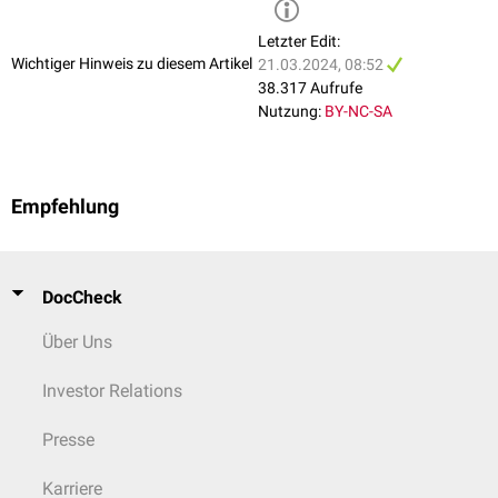
101–115: oberer Durchschnitt
Merkfähigkeit
100: durchschnittlich
Wortflüssigkeit
Letzter Edit:
86–99: unterer Durchschnitt
Rechenfertigkeit
Wichtiger Hinweis zu diesem Artikel
21.03.2024, 08:52
70–85: sehr niedrig
Auffassungsgeschwindigkeit
38.317 Aufrufe
unter 70: extrem niedrig
Räumliches Vorstellungsvermögen
Nutzung:
BY-NC-SA
Wortverständnis
Bei einer Standardabweichung von 10 liegen entsprechend andere
Schlussfolgerndes Denken
Wertebereiche vor und der durchschnittliche IQ bewegt sich in einem
Korridor von 90 bis 110.
Empfehlung
DocCheck
Über Uns
Investor Relations
Presse
Karriere