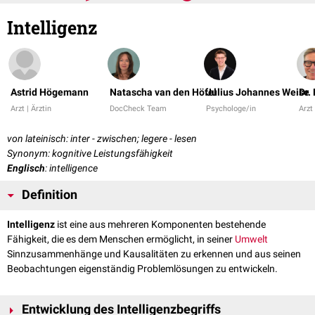
Intelligenz
Astrid Högemann
Natascha van den Höfel
Julius Johannes Weise
Dr.
Arzt | Ärztin
DocCheck Team
Psychologe/in
Arzt 
von lateinisch: inter - zwischen; legere - lesen
Synonym: kognitive Leistungsfähigkeit
Englisch
: intelligence
Definition
Intelligenz
ist eine aus mehreren Komponenten bestehende
Fähigkeit, die es dem Menschen ermöglicht, in seiner
Umwelt
Sinnzusammenhänge und Kausalitäten zu erkennen und aus seinen
Beobachtungen eigenständig Problemlösungen zu entwickeln.
Entwicklung des Intelligenzbegriffs