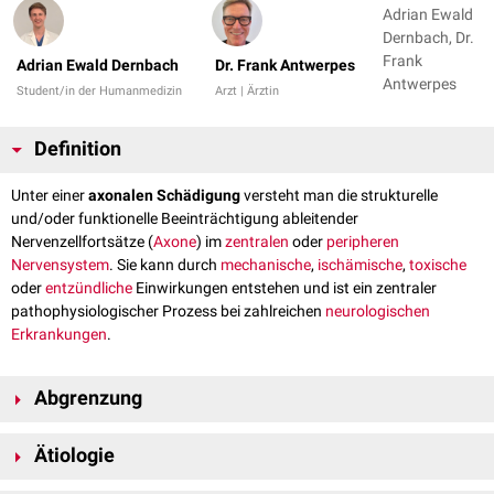
Adrian Ewald
Dernbach, Dr.
Frank
Adrian Ewald Dernbach
Dr. Frank Antwerpes
Antwerpes
Student/in der Humanmedizin
Arzt | Ärztin
Definition
Unter einer
axonalen Schädigung
versteht man die strukturelle
und/oder funktionelle Beeinträchtigung ableitender
Nervenzellfortsätze (
Axone
) im
zentralen
oder
peripheren
Nervensystem
. Sie kann durch
mechanische
,
ischämische
,
toxische
oder
entzündliche
Einwirkungen entstehen und ist ein zentraler
pathophysiologischer Prozess bei zahlreichen
neurologischen
Erkrankungen
.
Abgrenzung
Von der axonalen Schädigung ist die
Demyelinisierung
abzugrenzen, bei
Ätiologie
der primär die
Myelinscheide
betroffen ist. Beide Prozesse treten jedoch
oft kombiniert auf.
Traumatisch
: z.B.
diffuse axonale Schädigung
(DAI) nach
Schädel-