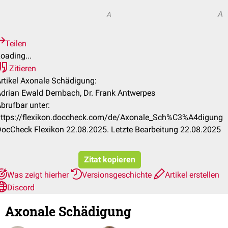
A
A
Teilen
oading...
Zitieren
rtikel Axonale Schädigung:
drian Ewald Dernbach, Dr. Frank Antwerpes
brufbar unter:
ttps://flexikon.doccheck.com/de/Axonale_Sch%C3%A4digung
ocCheck Flexikon 22.08.2025. Letzte Bearbeitung 22.08.2025
Zitat kopieren
Was zeigt hierher
Versionsgeschichte
Artikel erstellen
Discord
Axonale Schädigung