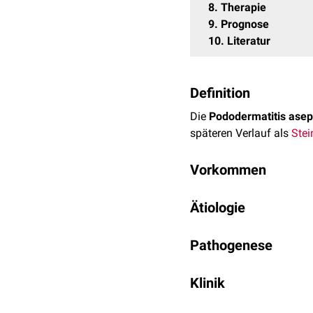
8
Therapie
9
Prognose
10
Literatur
Definition
Die
Pododermatitis asep
späteren Verlauf als
Stei
Vorkommen
Aseptische
Pododermatit
Ätiologie
und der Sohle vor. Die d
Auslöser einer aseptisc
Das
Krankheitsbild
tritt
Pathogenese
bodenenge, bodenwei
Durch die stärkere Bela
fehlerhafte Hufkorrek
Klinik
Huf mit lokalen Quetschu
fehlerhaftes Lockern
Nageldruck (indirekt
Betroffene Pferde zeigen 