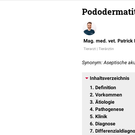
Pododermatit
Mag. med. vet. Patrick
Tierarzt | Tierärztin
Synonym: Aseptische ak
Inhaltsverzeichnis
1
Definition
2
Vorkommen
3
Ätiologie
4
Pathogenese
5
Klinik
6
Diagnose
7
Differenzialdiagn