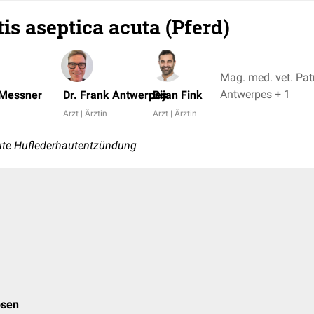
is aseptica acuta (Pferd)
Mag. med. vet. Pat
Antwerpes + 1
 Messner
Dr. Frank Antwerpes
Bijan Fink
Arzt | Ärztin
Arzt | Ärztin
ute Huflederhautentzündung
osen