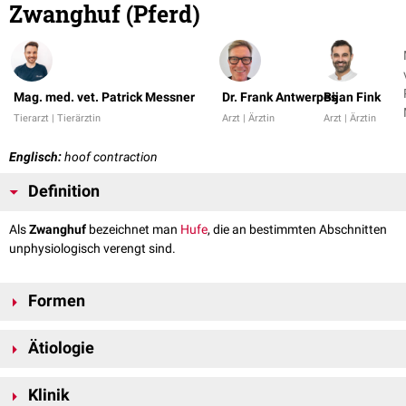
Zwanghuf (Pferd)
Mag. med. vet. Patrick Messner
Dr. Frank Antwerpes
Bijan Fink
Tierarzt | Tierärztin
Arzt | Ärztin
Arzt | Ärztin
Englisch:
hoof contraction
Definition
Als
Zwanghuf
bezeichnet man
Hufe
, die an bestimmten Abschnitten
unphysiologisch verengt sind.
Formen
Abhängig von der Lokalisation der verengten Partien unterscheidet man
Ätiologie
zwischen folgenden Formen:
Kronenzwanghuf
Zwanghufen entstehen, wenn die Hufe aufgrund von verminderter
Trachtenzwanghuf
Klinik
Hornqualität dazu neigen, ihre Form zu verändern. Formveränderungen