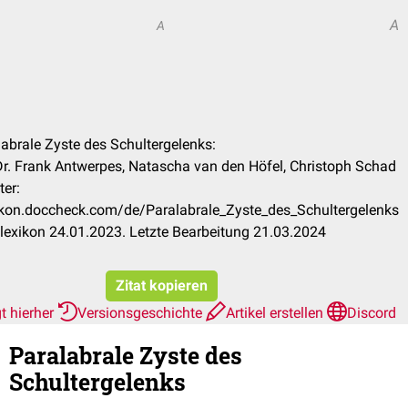
A
A
labrale Zyste des Schultergelenks:
 Dr. Frank Antwerpes, Natascha van den Höfel, Christoph Schad
ter:
xikon.doccheck.com/de/Paralabrale_Zyste_des_Schultergelenks
exikon 24.01.2023. Letzte Bearbeitung 21.03.2024
Zitat kopieren
t hierher
Versionsgeschichte
Artikel erstellen
Discord
Paralabrale Zyste des
Schultergelenks