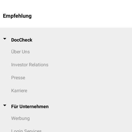
isolated labral repair: effect on pain and radiologic findings
, J
Shoulder Elbow Surg. 2018;27(7):1283-1289
Empfehlung
DocCheck
Über Uns
Investor Relations
Presse
Karriere
Für Unternehmen
Werbung
Login Services