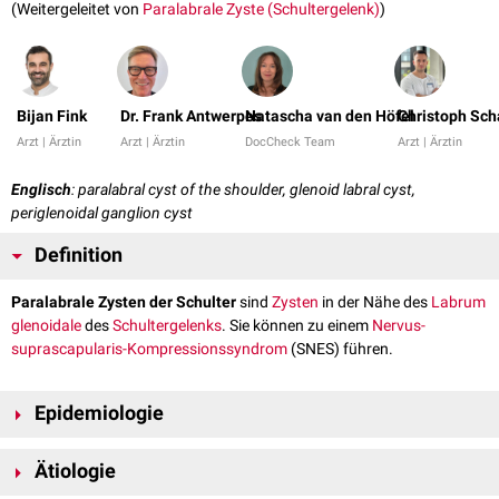
(Weitergeleitet von
Paralabrale Zyste (Schultergelenk)
)
Bijan Fink
Dr. Frank Antwerpes
Natascha van den Höfel
Christoph Sch
Arzt | Ärztin
Arzt | Ärztin
DocCheck Team
Arzt | Ärztin
Englisch
: paralabral cyst of the shoulder, glenoid labral cyst,
periglenoidal ganglion cyst
Definition
Paralabrale Zysten der Schulter
sind
Zysten
in der Nähe des
Labrum
glenoidale
des
Schultergelenks
. Sie können zu einem
Nervus-
suprascapularis-Kompressionssyndrom
(SNES) führen.
Epidemiologie
Paralabrale
Zysten der Schulter treten bei etwa 2 bis 4 % der Bevölkerung
Ätiologie
auf. Männer sind häufiger betroffen. Haupterkrankungsalter ist das 3.
bis 4. Lebensjahrzehnt.