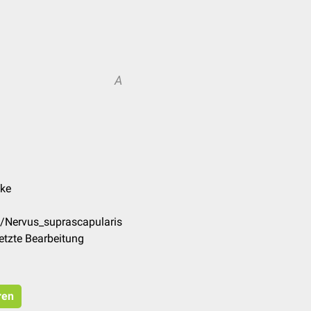
A
nke
e/Nervus_suprascapularis
etzte Bearbeitung
ren