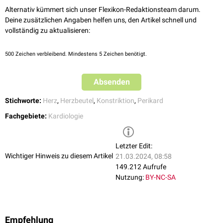
Im
MRT
können die Veränderungen des Perikards gut beurteilt werden,
Alternativ kümmert sich unser Flexikon-Redaktionsteam darum.
im
CT
zeigen sich häufig Kalzifikationen.
Deine zusätzlichen Angaben helfen uns, den Artikel schnell und
Außerdem findet man das sogenannte
Kußmaul-Zeichen
, einen
vollständig zu aktualisieren:
paradoxen Druckanstieg der
Jugularvenen
bei tiefer
Inspiration
.
500
Zeichen verbleibend. Mindestens 5 Zeichen benötigt.
Absenden
Stichworte:
Herz
,
Herzbeutel
,
Konstriktion
,
Perikard
Fachgebiete:
Kardiologie
Letzter Edit:
Wichtiger Hinweis zu diesem Artikel
21.03.2024, 08:58
149.212 Aufrufe
Nutzung:
BY-NC-SA
Empfehlung