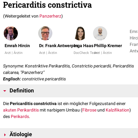
Pericarditis constrictiva
(Weitergeleitet von
Panzerherz
)
Emr
Hirci
Fra
Emrah Hircin
Dr. Frank Antwerpes
Inga Haas
Phillip Kremer
Ant
Arzt | Ärztin
Arzt | Ärztin
DocCheck Team
Arzt | Ärztin
+ 6
Synonyme: Konstriktive Perikarditis, Constrictio pericardii, Pericarditis
calcarea, "Panzerherz"
Englisch:
constrictive pericarditis
Definition
Die
Pericarditis constrictiva
ist ein möglicher Folgezustand einer
akuten
Perikarditis
mit narbigem Umbau (
Fibrose
und
Kalzifikation
)
des
Perikards
.
Ätiologie