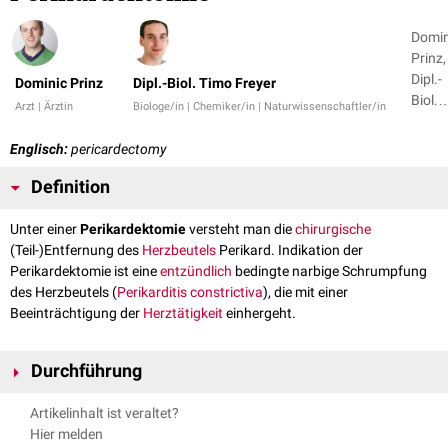
Domin
Prinz,
Dipl.-
Dominic Prinz
Dipl.-Biol. Timo Freyer
Biol.
Arzt | Ärztin
Biologe/in | Chemiker/in | Naturwissenschaftler/in
Timo
Freyer 
Englisch:
pericardectomy
1
Definition
Unter einer
Perikardektomie
versteht man die
chirurgische
(Teil-)Entfernung des
Herzbeutels
Perikard. Indikation der
Perikardektomie ist eine
entzündlich
bedingte narbige Schrumpfung
des Herzbeutels (
Perikarditis constrictiva
), die mit einer
Beeinträchtigung der
Herztätigkeit
einhergeht.
Durchführung
Die Operation kann offen oder thorakoskopisch erfolgen.
Artikelinhalt ist veraltet?
Hier melden
offene Perikardektomie