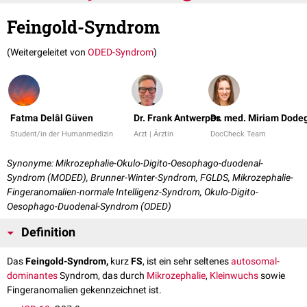
Feingold-Syndrom
(Weitergeleitet von
ODED-Syndrom
)
Fatma Delâl Güven
Dr. Frank Antwerpes
Dr. med. Miriam Dode
Student/in der Humanmedizin
Arzt | Ärztin
DocCheck Team
Synonyme: Mikrozephalie-Okulo-Digito-Oesophago-duodenal-
Syndrom (MODED), Brunner-Winter-Syndrom, FGLDS, Mikrozephalie-
Fingeranomalien-normale Intelligenz-Syndrom, Okulo-Digito-
Oesophago-Duodenal-Syndrom (ODED)
Definition
Das
Feingold-Syndrom,
kurz
FS
, ist ein sehr seltenes
autosomal-
dominantes
Syndrom, das durch
Mikrozephalie
,
Kleinwuchs
sowie
Fingeranomalien gekennzeichnet ist.