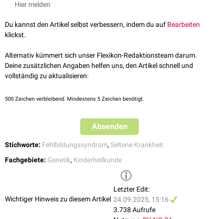
Hier melden
Die
Intelligenz
entwickelt sich in den meisten Fällen normal. Teils liegt
eine leichte Lernstörung vor.
Du kannst den Artikel selbst verbessern, indem du auf
Bearbeiten
klickst.
Alternativ kümmert sich unser Flexikon-Redaktionsteam darum.
Deine zusätzlichen Angaben helfen uns, den Artikel schnell und
vollständig zu aktualisieren:
500
Zeichen verbleibend. Mindestens 5 Zeichen benötigt.
Absenden
Stichworte:
Fehlbildungssyndrom
,
Seltene Krankheit
Fachgebiete:
Genetik
,
Kinderheilkunde
Letzter Edit:
Wichtiger Hinweis zu diesem Artikel
24.09.2025, 15:16
3.738 Aufrufe