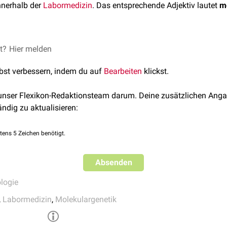
nnerhalb der
Labormedizin
. Das entsprechende Adjektiv lautet
m
olekulardiagnostik ist die Durchführung
et?
Hier melden
molekulargenetischer U
thoden, auf denen sie basieren, z.B. der
PCR
.
lbst verbessern, indem du auf
Bearbeiten
klickst.
 unser Flexikon-Redaktionsteam darum. Deine zusätzlichen Anga
ändig zu aktualisieren:
tens 5 Zeichen benötigt.
Absenden
logie
,
Labormedizin
,
Molekulargenetik