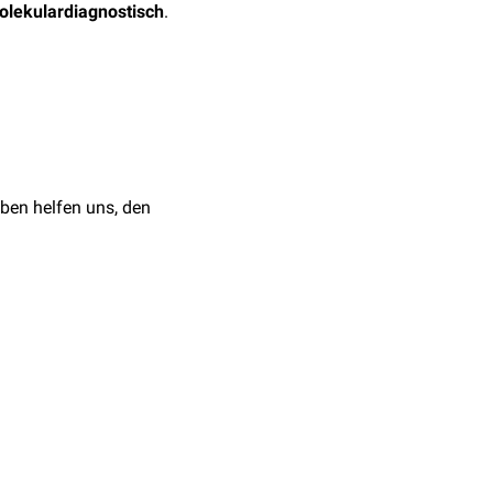
olekulardiagnostisch
.
ntersuchungen
sowie die
ben helfen uns, den