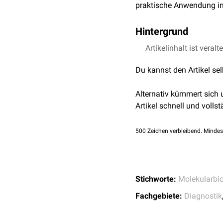
praktische Anwendung i
Hintergrund
Die Hauptaktivität der M
Artikelinhalt ist veralt
Weiterentwicklung der Me
Du kannst den Artikel se
Alternativ kümmert sich
Artikel schnell und vollst
500
Zeichen verbleibend. Mindes
Stichworte:
Molekularbio
Fachgebiete:
Diagnostik