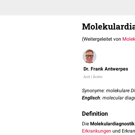
Molekulardi
(Weitergeleitet von
Molek
Dr. Frank Antwerpes
Arzt | Ärztin
Synonyme: molekulare Di
Englisch
: molecular diag
Definition
Die
Molekulardiagnostik
Erkrankungen
und Erkrank