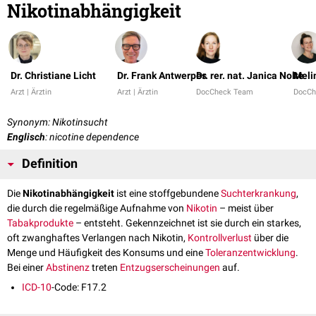
Nikotinabhängigkeit
Dr. Christiane Licht
Dr. Frank Antwerpes
Dr. rer. nat. Janica Nolte
Meli
Arzt | Ärztin
Arzt | Ärztin
DocCheck Team
DocCh
Synonym: Nikotinsucht
Englisch
: nicotine dependence
Definition
Die
Nikotinabhängigkeit
ist eine stoffgebundene
Suchterkrankung
,
die durch die regelmäßige Aufnahme von
Nikotin
– meist über
Tabakprodukte
– entsteht. Gekennzeichnet ist sie durch ein starkes,
oft zwanghaftes Verlangen nach Nikotin,
Kontrollverlust
über die
Menge und Häufigkeit des Konsums und eine
Toleranzentwicklung
.
Bei einer
Abstinenz
treten
Entzugserscheinungen
auf.
ICD-10
-Code: F17.2