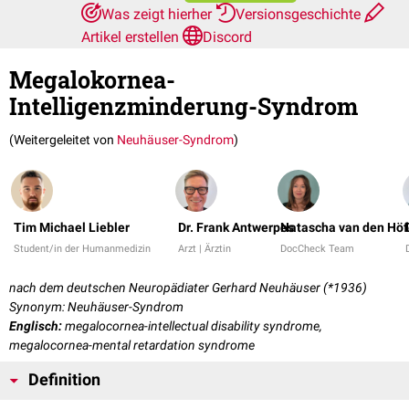
Was zeigt hierher
Versionsgeschichte
Artikel erstellen
Discord
Megalokornea-
Intelligenzminderung-Syndrom
(Weitergeleitet von
Neuhäuser-Syndrom
)
Tim Michael Liebler
Dr. Frank Antwerpes
Natascha van den Höf
Student/in der Humanmedizin
Arzt | Ärztin
DocCheck Team
nach dem deutschen Neuropädiater Gerhard Neuhäuser (*1936)
Synonym: Neuhäuser-Syndrom
Englisch:
megalocornea-intellectual disability syndrome,
megalocornea-mental retardation syndrome
Definition