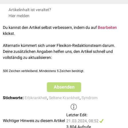
Iris-Hypoplasie
delineation of 4 probable types
. American journal of medical
Frank et al. Megalocornea associated with multiple skeletal
Kongenitale Muskelhypotonie
Artikelinhalt ist veraltet?
genetics, 46(2):132-137, 1993
anomalies: a new genetic syndrome? Journal de génétique humaine.
Intelligenzminderung und
psychomotorische
Verzögerungen bzw.
Hier melden
↑
rarediseases.org
Megalocornea Intellectual Disability Syndrome
,
21(2):67-72. 1973, S
Entwicklungsverzögerungen
unterschiedlicher Schwere, u.a. mit
abgerufen am 10.08.2023
verzögerter
Sprachentwicklung
,
Koordinationsstörungen
,
Du kannst den Artikel selbst verbessern, indem du auf
Bearbeiten
Hyperaktivität
und
Athetose
klickst.
Krampfanfälle
Gesichtsdysmorphie
(z.B.
Mikro
- oder Makrozephalie, frontaler
Alternativ kümmert sich unser Flexikon-Redaktionsteam darum.
Buckel, okulärer
Hypertelorismus
,
Epikanthusfalten
, breiter
Deine zusätzlichen Angaben helfen uns, den Artikel schnell und
Nasenrücken
, lange
Oberlippe
oder
Mikrognathie
)
vollständig zu aktualisieren:
Seltener kann es zu Kamptodaktylie, Skoliose,
Kyphose
,
Hyperlaxizität
der Gelenke oder
Hypothyreose
kommen.
500
Zeichen verbleibend. Mindestens 5 Zeichen benötigt.
Absenden
Stichworte:
Erbkrankheit
,
Seltene Krankheit
,
Syndrom
Letzter Edit:
Wichtiger Hinweis zu diesem Artikel
21.03.2024, 08:52
3.804 Aufrufe