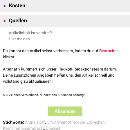
Kosten
Netupitant/Palonosetron gegenüber einer
zweckmäßigen
Vergleichstherapie
auf der Basis der vom Hersteller vorgelegten Studien
88,67 € pro Kapsel (Stand: 3.2020)
[
1
]
lautet:
Quellen
siehe auch
:
Chemotherapie-induzierte Übelkeit und Erbrechen
(CINV)
Der Zusatznutzen ist nicht belegt.
↑
Gemeinsamer Bundesausschuss: Netupitant/Palonosetron
Artikelinhalt ist veraltet?
Beschluss vom: 4. Februar 2016 BAnz AT 03.03.2016 B4, abgerufen
Hier melden
am 9.3.2020
Du kannst den Artikel selbst verbessern, indem du auf
Bearbeiten
klickst.
Alternativ kümmert sich unser Flexikon-Redaktionsteam darum.
Deine zusätzlichen Angaben helfen uns, den Artikel schnell und
vollständig zu aktualisieren:
500
Zeichen verbleibend. Mindestens 5 Zeichen benötigt.
Absenden
Stichworte:
Arzneistoff
,
CINV
,
Chemotherapie
,
Erbrechen
,
Kombinationspräparat
,
Übelkeit