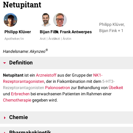
Netupitant
Philipp Klüver,
Bijan Fink + 1
Philipp Klüver
Bijan Fink
Dr. Frank Antwerpes
Apotheker/in
Arzt | Ärztin
Arzt | Ärztin
®
Handelsname: Akynzeo
Definition
Netupitant
ist ein
Arzneistoff
aus der Gruppe der
NK1-
Rezeptorantagonisten
, der in Fixkombination mit dem
5-HT3-
Rezeptorantagonisten
Palonosetron
zur Behandlung von
Übelkeit
und
Erbrechen
bei erwachsenen Patienten im Rahmen einer
Chemotherapie
gegeben wird.
Chemie
Die chemische
Summenformel
von Netupitant lautet C
H
F
N
, die
30
32
6
4
Pharmakokinetik