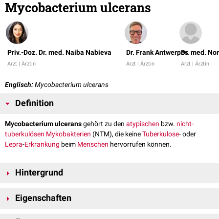
Mycobacterium ulcerans
Priv.-Doz. Dr. med. Naiba Nabieva
Dr. Frank Antwerpes
Dr. med. No
Arzt | Ärztin
Arzt | Ärztin
Arzt | Ärztin
Englisch:
Mycobacterium ulcerans
Definition
Mycobacterium ulcerans
gehört zu den
atypischen
bzw.
nicht-
tuberkulösen Mykobakterien
(NTM), die keine
Tuberkulose
- oder
Lepra
-
Erkrankung
beim
Menschen
hervorrufen können.
Hintergrund
Zu den nicht-typischen Mykobakterien gehören mehr als 80 verschiedene
Eigenschaften
Arten
, die meist ubiquitär vorkommen. Mycobacterium ulcerans ist
jedoch ein eher tropischer Erreger und tritt vor allem in Afrika und dem
Mykobakterien sind unbeweglich und auch nicht in der Lage
Sporen
zu