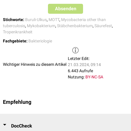
Mycobacterium tuberculosis
können sich MOTT zum einen schneller
Absenden
vermehren, zum anderen zeigen sie eine stärkere
Resistenz
gegenüber
Antibiotika
. Außerdem zählen sie vor allem zu den Erregern
Stichworte:
Buruli-Ulkus
,
MOTT
,
Mycobacteria other than
opportunistischer Infektionen
und kommen somit eher bei
tuberculosis
,
Mykobakterium
,
Stäbchenbakterium
,
Säurefest
,
Immunsupprimierten
vor. Deshalb werden einige MOTT-Infektionen als
Tropenkrankheit
Indikator-Krankheit für
AIDS
gesehen.
Fachgebiete:
Bakteriologie
Letzter Edit:
Wichtiger Hinweis zu diesem Artikel
21.03.2024, 09:14
6.443 Aufrufe
Nutzung:
BY-NC-SA
Empfehlung
DocCheck