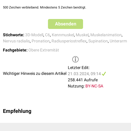
500
Zeichen verbleibend. Mindestens 5 Zeichen benötigt.
Absenden
Stichworte:
3D-Modell
,
C6
,
Kennmuskel
,
Muskel
,
Muskelanimation
,
Nervus radialis
,
Pronation
,
Radiusperiostreflex
,
Supination
,
Unterarm
Fachgebiete:
Obere Extremität
Letzter Edit:
Wichtiger Hinweis zu diesem Artikel
21.03.2024, 09:14
258.441 Aufrufe
Nutzung:
BY-NC-SA
Empfehlung