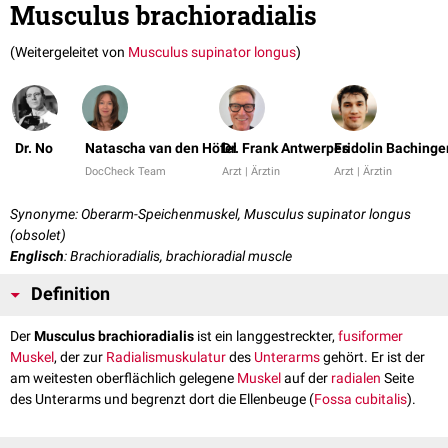
Musculus brachioradialis
(Weitergeleitet von
Musculus supinator longus
)
Dr. No
Natascha van den Höfel
Dr. Frank Antwerpes
Fridolin Bachinge
DocCheck Team
Arzt | Ärztin
Arzt | Ärztin
Synonyme: Oberarm-Speichenmuskel, Musculus supinator longus
(obsolet)
Englisch
: Brachioradialis, brachioradial muscle
Definition
Der
Musculus brachioradialis
ist ein langgestreckter,
fusiformer
Muskel
, der zur
Radialismuskulatur
des
Unterarms
gehört. Er ist der
am weitesten oberflächlich gelegene
Muskel
auf der
radialen
Seite
des Unterarms und begrenzt dort die Ellenbeuge (
Fossa cubitalis
).