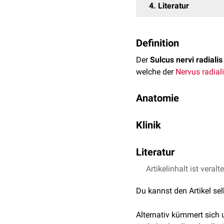
4
Literatur
Definition
Der
Sulcus nervi radialis
welche der
Nervus radial
Anatomie
Der Sulcus nervi radialis
Klinik
Ursprungsflächen für de
cutaneus antebrachii pos
Da der Nervus radiales i
Literatur
gefährdet.
Artikelinhalt ist veralt
Anderhuber et al., Wa
Im Rahmen von
Operati
Auflage), De Gruyter,
achten, da der Nervus ra
Du kannst den Artikel se
wodurch ein
Lagerungss
übermäßigem Alkoholkon
Alternativ kümmert sich