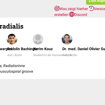
Zitat kop
Was zeigt hierher
Versio
erstellen
Discord
radialis
twerpes
Fridolin Bachinger
Karim Kouz
Dr. med. Daniel Olivier Su
Arzt | Ärztin
Student/in der Humanmedizin
Arzt | Ärztin
s, Radialisrinne
 musculospiral groove