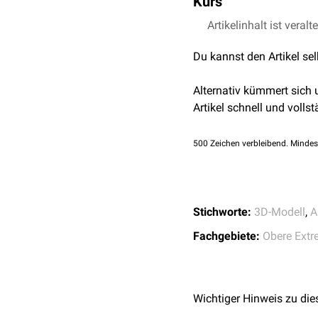
Kurs
Musculus triceps brachii
beteiligt. Als Kapselspa
Artikelinhalt ist veralt
DocCheck Online-Ku
Du kannst den Artikel se
Alternativ kümmert sich
Artikel schnell und vollst
500
Zeichen verbleibend. Mindes
Stichworte:
3D-Modell
,
A
Fachgebiete:
Obere Extr
Wichtiger Hinweis zu die