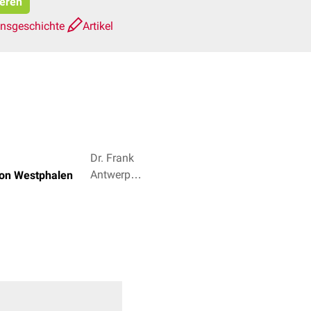
ieren
onsgeschichte
Artikel
Dr. Frank
Antwerpes,
von Westphalen
Natascha
van den
Höfel + 7