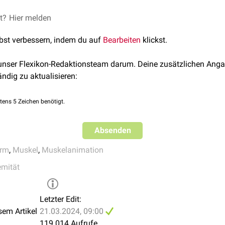
. Darüber hinaus ist er an der Führung der proximalen Ulna bei d
nner verhindert er zudem die Einklemmung von Kapselanteilen in
et?
rs Oberarmmuskeln
Hier melden
lbst verbessern, indem du auf
Bearbeiten
klickst.
 unser Flexikon-Redaktionsteam darum. Deine zusätzlichen Anga
ändig zu aktualisieren:
tens 5 Zeichen benötigt.
Absenden
rm
,
Muskel
,
Muskelanimation
emität
Letzter Edit:
sem Artikel
21.03.2024, 09:00
119.014 Aufrufe