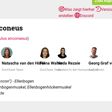
Zitat kop
Was zeigt hierher
Versi
erstellen
Discord
coneus
lus anconaeus
)
Natascha van den Höfel
Fiona Walter
Hoda Rezaie
Georg Graf 
DocCheck Team
DocCheck Team
Student/in der Humanmedizin
Arzt | Ärztin
ancon") - Ellenbogen
enbogenmuskel, Ellenbogenhöckermuskel
cle