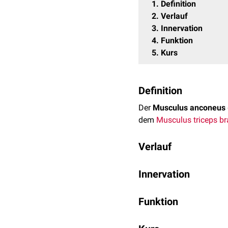
1
Definition
2
Verlauf
3
Innervation
4
Funktion
5
Kurs
Definition
Der
Musculus anconeus
dem
Musculus triceps br
Verlauf
Der
Ursprung
des Muscul
Innervation
entspringen zusätzlich 
Die Innervation erfolgt 
Als
Ansatz
des Musculus 
Funktion
posterioren
Seite des
Uln
Der Musculus anconeus d