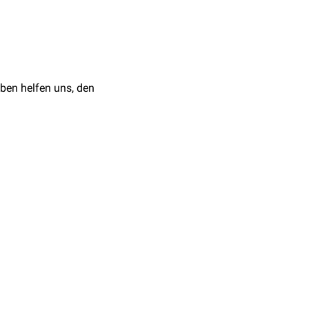
er
Pronationsbewegung
 das Ellenbogengelenk.
ben helfen uns, den