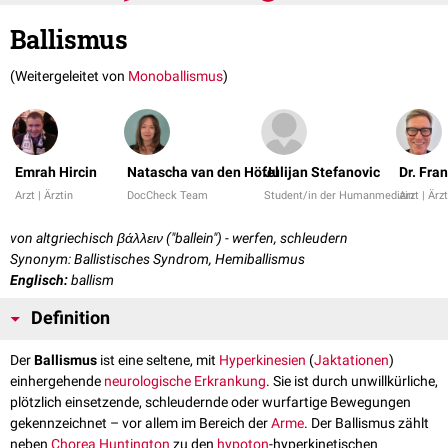
Ballismus
(Weitergeleitet von
Monoballismus
)
Emrah Hircin
Natascha van den Höfel
Julijan Stefanovic
Dr. Fra
Arzt | Ärztin
DocCheck Team
Student/in der Humanmedizin
Arzt | Ärz
von altgriechisch βάλλειν ("ballein") - werfen, schleudern
Synonym: Ballistisches Syndrom, Hemiballismus
Englisch:
ballism
Definition
Der
Ballismus
ist eine seltene, mit
Hyperkinesien
(
Jaktationen
)
einhergehende
neurologische
Erkrankung
. Sie ist durch unwillkürliche,
plötzlich einsetzende, schleudernde oder wurfartige Bewegungen
gekennzeichnet – vor allem im Bereich der
Arme
. Der Ballismus zählt
neben
Chorea Huntington
zu den
hypoton
-hyperkinetischen