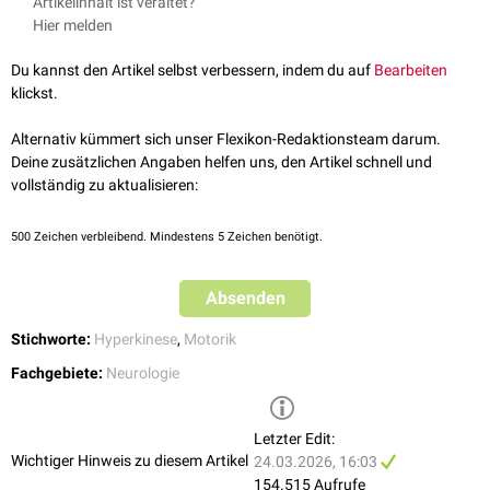
Artikelinhalt ist veraltet?
In anderen Fällen kommt es nach 6-12 Monaten zur spontanen
Gabe von
Valproinsäure
(ein
Antikonvulsivum
) gehemmt werden, so
Hier melden
Remission
der Erkrankung.
dass die Gefahr von Selbstverletzungen und totaler Erschöpfung
abnimmt. Weitere mögliche
medikamentöse
Maßnahmen sind:
Du kannst den Artikel selbst verbessern, indem du auf
Bearbeiten
Neuroleptika
(
Haloperidol
,
Chlorpromazin
,
Clozapin
)
klickst.
Reserpin
Alternativ kümmert sich unser Flexikon-Redaktionsteam darum.
In einem Einzelfall konnte unter Einnahme von
MDMA
(Ecstasy) eine
Deine zusätzlichen Angaben helfen uns, den Artikel schnell und
Verbesserung der Symptome beobachtet werden.
vollständig zu aktualisieren:
Führt die medikamentöse Therapie nicht zum Erfolg, kommen in
schweren Fällen auch neurochirurgische Therapieverfahren in Betracht:
500
Zeichen verbleibend. Mindestens 5 Zeichen benötigt.
Thalamusstimulation
Thalamotomie
Absenden
Pallidotomie
Anmerkung
: Aufgrund der geringen Fallzahl ist die Aussagekraft der
Stichworte:
Hyperkinese
,
Motorik
vorliegenden klinischen Studien zur Therapie des Ballismus gering und
Fachgebiete:
Neurologie
basiert teilweise auf
Einzelfallbeobachtungen
.
Letzter Edit:
Wichtiger Hinweis zu diesem Artikel
24.03.2026, 16:03
154.515 Aufrufe