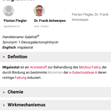
Florian Flegler, Dr. Frank
Antwerpes
Florian Flegler
Dr. Frank Antwerpes
Apotheker/in
Arzt | Ärztin
®
Handelsname: Galafold
Synonym: 1-Deoxygalactonojirimycin
Englisch
: migalastat
Definition
Migalastat
ist ein
Arzneistoff
zur Behandlung des
Morbus Fabry
, der
durch Bindung an bestimmte
Mutanten
der
α-Galactosidase A
deren
richtige
Faltung
induziert.
Chemie
Migalastat ist ein
Iminozucker
, also ein
Kohlenhydrat
, bei dem das
Wirkmechanismus
Sauerstoffatom
im Ring durch ein
Stickstoffatom
ersetzt ist. Bis auf den
fehlenden
Substituenten
am C1-Atom des Rings ist es ein Analogon der