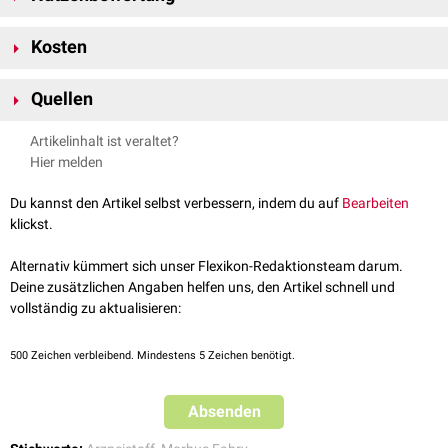
erhöhte
Kreatininkinasekonzentration
im Blut
Migalastat ist als
Orphan Drug
zugelassen. Gemäß §35a
SGB V
gilt
Gewichtszunahme
Kosten
deshalb der Zusatznutzen des Arzneimittels bereits durch die Zulassung
[
3
]
als belegt.
Laut
IQWiG
betragen die
Jahrestherapiekosten
mit Migalistat rund
Quellen
270.000 €. Die Anzahl der möglichen Patienten in Deutschland liegt
[
3
]
zwischen 20 und 491.
↑
[1]
Migalastat in der gelben Liste
Artikelinhalt ist veraltet?
2,0
2,1
2,2
2,3
↑
[2]
Fachinformation für Galafold 123mg HKP
Hier melden
3,0
3,1
↑
[3]
Bewertung des IQWiG
Du kannst den Artikel selbst verbessern, indem du auf
Bearbeiten
klickst.
Alternativ kümmert sich unser Flexikon-Redaktionsteam darum.
Deine zusätzlichen Angaben helfen uns, den Artikel schnell und
vollständig zu aktualisieren:
500
Zeichen verbleibend. Mindestens 5 Zeichen benötigt.
Absenden