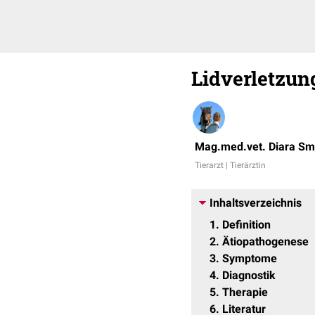
Lidverletzung
Mag.med.vet. Diara S
Tierarzt | Tierärztin
Inhaltsverzeichnis
1
Definition
2
Ätiopathogenese
3
Symptome
4
Diagnostik
5
Therapie
6
Literatur