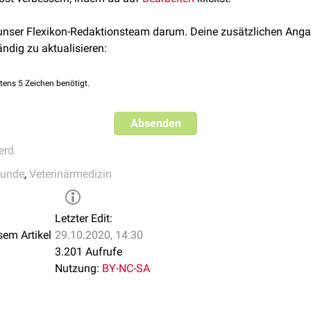
en genäht, wobei man herabhängende Lidanteile keinesfalls entfe
dfunktion mittels eng liegenden
Nähten
und feinem
Nahtmateria
 unser Flexikon-Redaktionsteam darum. Deine zusätzlichen Anga
hichten genäht werden. In der Regel sollten die Patienten zus
ändig zu aktualisieren:
oidalen Antiphlogistika (z.B.
Flunixin
1,1
mg
/
kgKG
SID
p.o.
) the
gsangaben können Fehler enthalten. Ausschlaggebend ist die D
tens 5 Zeichen benötigt.
.
Absenden
erd
kunde
,
Veterinärmedizin
Letzter Edit:
sem Artikel
29.10.2020, 14:30
3.201 Aufrufe
Nutzung:
BY-NC-SA