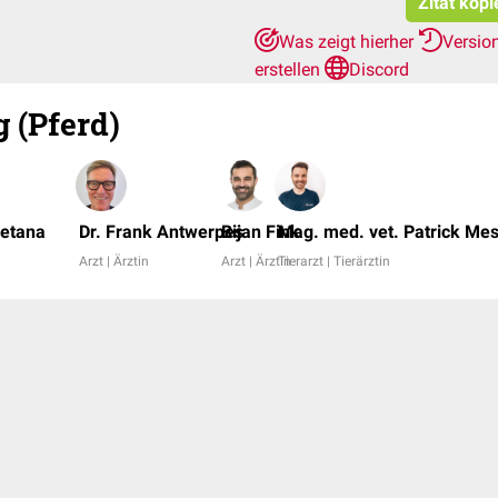
Zitat kop
Was zeigt hierher
Versio
erstellen
Discord
 (Pferd)
metana
Dr. Frank Antwerpes
Bijan Fink
Mag. med. vet. Patrick Me
Arzt | Ärztin
Arzt | Ärztin
Tierarzt | Tierärztin