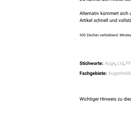
Lidrandverletzungen werd
Wiederherstellung der Li
Alternativ kümmert sich
Wunde müssen mehrere Sc
Artikel schnell und vollst
Antibiotika und nichtster
Hinweis: Diese Dosierun
500
Zeichen verbleibend. Mindes
der Herstellerinformation
Stichworte:
Auge
,
Lid
,
Pf
Fachgebiete:
Augenheil
Wichtiger Hinweis zu die