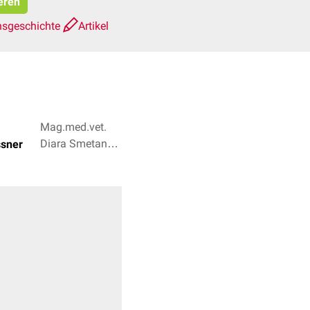
ieren
nsgeschichte
Artikel
Mag.med.vet.
Diara Smetana,
ssner
Dr. Frank
Antwerpes + 2