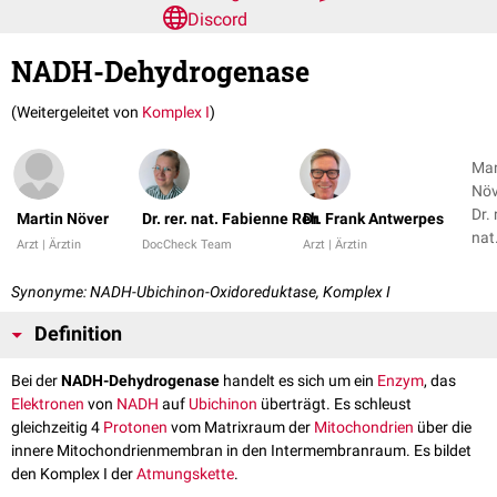
Discord
NADH-Dehydrogenase
(Weitergeleitet von
Komplex I
)
Mar
Növ
Dr. 
Martin Növer
Dr. rer. nat. Fabienne Reh
Dr. Frank Antwerpes
nat
Arzt | Ärztin
DocCheck Team
Arzt | Ärztin
Fab
Synonyme: NADH-Ubichinon-Oxidoreduktase, Komplex I
Definition
Bei der
NADH-Dehydrogenase
handelt es sich um ein
Enzym
, das
Elektronen
von
NADH
auf
Ubichinon
überträgt. Es schleust
gleichzeitig 4
Protonen
vom Matrixraum der
Mitochondrien
über die
innere Mitochondrienmembran in den Intermembranraum. Es bildet
den Komplex I der
Atmungskette
.