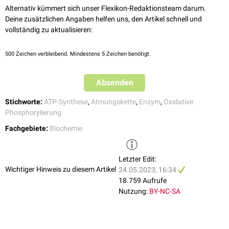
Alternativ kümmert sich unser Flexikon-Redaktionsteam darum.
Deine zusätzlichen Angaben helfen uns, den Artikel schnell und
vollständig zu aktualisieren:
500
Zeichen verbleibend. Mindestens 5 Zeichen benötigt.
Die Komplexe I bis IV der Atmungskette stellen Elektronen für die ATP-
Absenden
Synthese in den Mitochondrien bereit.
Stichworte:
ATP-Synthese
,
Atmungskette
,
Enzym
,
Oxidative
Phosphorylierung
siehe auch
:
Atmungskette
Fachgebiete:
Biochemie
Letzter Edit:
Wichtiger Hinweis zu diesem Artikel
24.05.2023, 16:34
18.759 Aufrufe
Nutzung:
BY-NC-SA