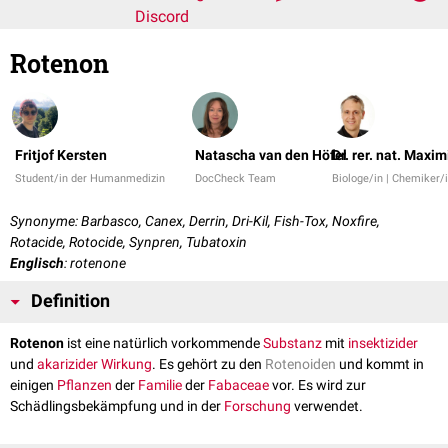
Discord
Rotenon
Fritjof Kersten
Natascha van den Höfel
Dr. rer. nat. Maxim
Student/in der Humanmedizin
DocCheck Team
Biologe/in | Chemiker/
Synonyme: Barbasco, Canex, Derrin, Dri-Kil, Fish-Tox, Noxfire,
Rotacide, Rotocide, Synpren, Tubatoxin
Englisch
: rotenone
Definition
Rotenon
ist eine natürlich vorkommende
Substanz
mit
insektizider
und
akarizider
Wirkung
. Es gehört zu den
Rotenoiden
und kommt in
einigen
Pflanzen
der
Familie
der
Fabaceae
vor. Es wird zur
Schädlingsbekämpfung und in der
Forschung
verwendet.