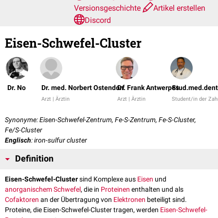
Versionsgeschichte
Artikel erstellen
Discord
Eisen-Schwefel-Cluster
Dr. No
Dr. med. Norbert Ostendorf
Dr. Frank Antwerpes
Stud.med.dent
Arzt | Ärztin
Arzt | Ärztin
Student/in der Za
Synonyme: Eisen-Schwefel-Zentrum, Fe-S-Zentrum, Fe-S-Cluster,
Fe/S-Cluster
Englisch
: iron-sulfur cluster
Definition
Eisen-Schwefel-Cluster
sind Komplexe aus
Eisen
und
anorganischem
Schwefel
, die in
Proteinen
enthalten und als
Cofaktoren
an der Übertragung von
Elektronen
beteiligt sind.
Proteine, die Eisen-Schwefel-Cluster tragen, werden
Eisen-Schwefel-