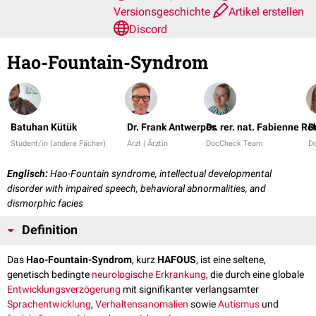
Versionsgeschichte
Artikel erstellen
Discord
Hao-Fountain-Syndrom
Batuhan Kütük
Dr. Frank Antwerpes
Dr. rer. nat. Fabienne Re
D
Student/in (andere Fächer)
Arzt | Ärztin
DocCheck Team
D
Englisch:
Hao-Fountain syndrome, intellectual developmental
disorder with impaired speech, behavioral abnormalities, and
dismorphic facies
Definition
Das
Hao-Fountain-Syndrom
, kurz
HAFOUS
, ist eine seltene,
genetisch bedingte
neurologische
Erkrankung
, die durch eine globale
Entwicklungsverzögerung
mit signifikanter verlangsamter
Sprachentwicklung
,
Verhaltensanomalien
sowie
Autismus
und