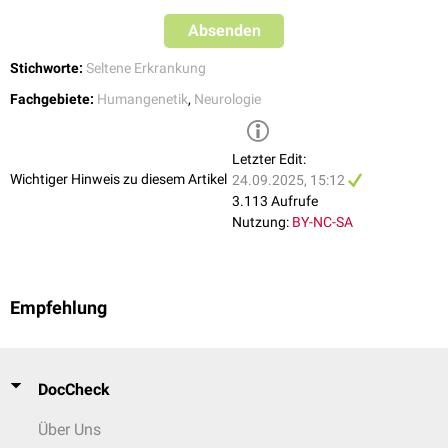
Gastrointestinale
Beschwerden
Absenden
erschwerte
Nahrungsaufnahme
gastroösophagealer Reflux
Stichworte:
Seltene Erkrankung
Schlafstörungen
Asthma
Fachgebiete:
Humangenetik
,
Neurologie
Skelettale
Fehlbildungen
Kleinwuchs
Letzter Edit:
Skoliose
Wichtiger Hinweis zu diesem Artikel
24.09.2025, 15:12
Kyphose
3.113 Aufrufe
Augenanomalien:
Nutzung:
BY-NC-SA
Esotropie
Kurzsichtigkeit
Strabismus
Nystagmus
Empfehlung
DocCheck
Über Uns