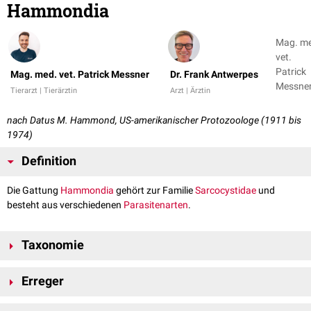
Hammondia
Mag. m
vet.
Patrick
Mag. med. vet. Patrick Messner
Dr. Frank Antwerpes
Messner
Tierarzt | Tierärztin
Arzt | Ärztin
Dr. Fran
Antwer
nach Datus M. Hammond, US-amerikanischer Protozoologe (1911 bis
1974)
Definition
Die Gattung
Hammondia
gehört zur Familie
Sarcocystidae
und
besteht aus verschiedenen
Parasitenarten
.
Taxonomie
Reich:
Eukaryota
,
Protozoa
Erreger
Stamm:
Alveolata
Unterstamm:
Apicomplexa
Beim
Fleischfresser
parasitieren zwei Hammondia-Arten. Bei der
Katze