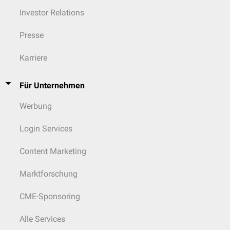
sporulierten Oozysten infizieren, wobei sich dann Gewebezysten in der
Investor Relations
Muskulatur und im Gehirn ausbilden. Diese Hunde scheiden wiederum
keine Oozysten aus.
Presse
Im Zwischenwirt findet durch Endodyogenie eine Vermehrung statt, die
mit Zystenbildung in der Muskulatur, im Gehirn und anderen Organen
Karriere
einher geht.
Für Unternehmen
Werbung
Login Services
Content Marketing
Marktforschung
CME-Sponsoring
Alle Services