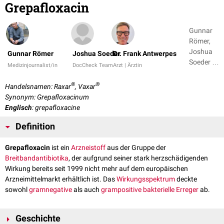
Grepafloxacin
Gunnar
Römer,
Joshua
Gunnar Römer
Joshua Soeder
Dr. Frank Antwerpes
Soeder +
Medizinjournalist/in
DocCheck Team
Arzt | Ärztin
1
®
®
Handelsnamen: Raxar
, Vaxar
Synonym: Grepafloxacinum
Englisch
: grepafloxacine
Definition
Grepafloxacin
ist ein
Arzneistoff
aus der Gruppe der
Breitbandantibiotika
, der aufgrund seiner stark herzschädigenden
Wirkung bereits seit 1999 nicht mehr auf dem europäischen
Arzneimittelmarkt erhältlich ist. Das
Wirkungsspektrum
deckte
sowohl
gramnegative
als auch
grampositive
bakterielle
Erreger
ab.
Geschichte