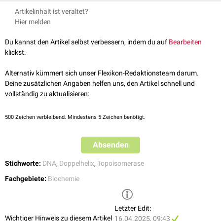
Konformationsänderungen
die biologische Funktion ermöglicht.
Die bakterielle Topoisomerase II wird durch
Antibiotika
wie
I
Energie in Form von
ATP
.
Artikelinhalt ist veraltet?
Um die
Topologie
zu verändern, umschließt die Topoisomerase II zwei
Fluorchinolone
oder
Triazaacenaphthylene
(z.B.
Gepotidacin
) gehemmt.
Die bakterielle Topoisomerase II wird auch als
DNA-Gyrase
bzw. Gyrase
Hier melden
doppelsträngige
DNA
-Helices. Im darauffolgenden Schritt spaltet sie
bezeichnet.
vorübergehend einen
DNA
-Strang und hält diesen
kovalent
gebunden.
Du kannst den Artikel selbst verbessern, indem du auf
Bearbeiten
Die so entstandene Lücke (zwischen beiden Strängen) dient als
klickst.
Führungsloch, durch die nun der andere Abschnitt der Doppelhelix
hindurchgefädelt werden kann. Das Enzym schließt wieder die Lücke und
Alternativ kümmert sich unser Flexikon-Redaktionsteam darum.
dissoziert von der DNA. Vermutlich wird unter
ATP
-Hydrolyse die
Deine zusätzlichen Angaben helfen uns, den Artikel schnell und
vorhergegangene katalytische Konformationsänderung rückgängig
vollständig zu aktualisieren:
gemacht und die Topoisomerase II ist wieder aktiviert.
500
Zeichen verbleibend. Mindestens 5 Zeichen benötigt.
Absenden
Stichworte:
DNA
,
Doppelhelix
,
Topoisomerase
Fachgebiete:
Biochemie
Letzter Edit:
Wichtiger Hinweis zu diesem Artikel
16.04.2025, 09:43