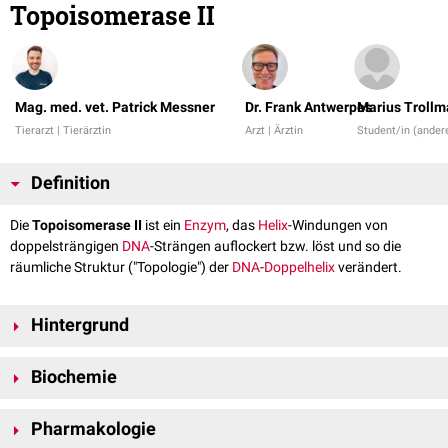
Topoisomerase II
Mag. med. vet. Patrick Messner
Dr. Frank Antwerpes
Marius Troll
Tierarzt | Tierärztin
Arzt | Ärztin
Student/in (ander
Definition
Die
Topoisomerase II
ist ein
Enzym
, das
Helix
-Windungen von
doppelsträngigen
DNA
-Strängen auflockert bzw. löst und so die
räumliche Struktur ("Topologie") der
DNA
-
Doppelhelix
verändert.
Hintergrund
Die Topoisomerase II kann die
Verschlingungszahl
("linking number") der
Biochemie
DNA-Struktur um den Betrag 2 verändern, indem sie negative
Supercoils
einführt oder diese vermehrt. Wie andere
Topoisomerasen
ist dieses
Die Topoisomerase II gleicht strukturell gesehen einer "Schere". Sie
Enzym in großen Mengen im Zellkern vorhanden. Für ihre katalytische
Pharmakologie
besteht aus
dimerisierten
Untereinheiten, deren Zusammenspiel durch
Wirkung benötigt die Topoisomerase II im Gegensatz zur
Topoisomerase