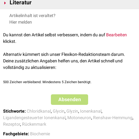
Literatur
↑
Duan et al.
Caffeine inhibition of ionotropic glycine receptors
, The
[
3
]
Rezeptoren.
GLRB
4q32.1
Journal of Physiology (2009)
Freissmuth, M., Offermanns, S. & Böhm, S. Pharmakologie und
Artikelinhalt ist veraltet?
↑
Braulio Muñoz et al.
Modulatory Actions of the Glycine Receptor β
Toxikologie. Springer Publishing, 2016
Hier melden
Subunit on the Positive Allosteric Modulation of Ethanol in α2
Schmidt, R. F., Lang, F. & Heckmann, M. Physiologie des Menschen.
Containing Receptors
, frontiers in Molecular Neuroscience (2021)
Springer Publishing, 2010
Du kannst den Artikel selbst verbessern, indem du auf
Bearbeiten
↑
Shiang et al.
Mutations in the α1 subunit of the inhibitory glycine
klickst.
receptor cause the dominant neurologic disorder, hyperekplexia
,
Nature genetics (1993)
Alternativ kümmert sich unser Flexikon-Redaktionsteam darum.
Deine zusätzlichen Angaben helfen uns, den Artikel schnell und
vollständig zu aktualisieren:
500
Zeichen verbleibend. Mindestens 5 Zeichen benötigt.
Absenden
Stichworte:
Chloridkanal
,
Glycin
,
Glyzin
,
Ionenkanal
,
Ligandengesteuerter Ionenkanal
,
Motoneuron
,
Renshaw-Hemmung
,
Rezeptor
,
Rückenmark
Fachgebiete:
Biochemie