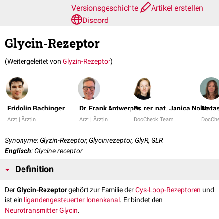
Versionsgeschichte
Artikel erstellen
Discord
Glycin-Rezeptor
(Weitergeleitet von
Glyzin-Rezeptor
)
Fridolin Bachinger
Dr. Frank Antwerpes
Dr. rer. nat. Janica Nolte
Natas
Arzt | Ärztin
Arzt | Ärztin
DocCheck Team
DocCh
Synonyme: Glyzin-Rezeptor, Glycinrezeptor, GlyR, GLR
Englisch
: Glycine receptor
Definition
Der
Glycin-Rezeptor
gehört zur Familie der
Cys-Loop-Rezeptoren
und
ist ein
ligandengesteuerter Ionenkanal
. Er bindet den
Neurotransmitter
Glycin
.