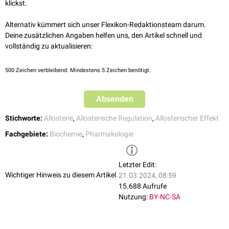
klickst.
positivem allosterischem Modulator (PAM): Verstärkung der Effekte
eines Agonisten, z.B.
Benzodiazepine
,
Cinacalcet
,
Brexanolon
Alternativ kümmert sich unser Flexikon-Redaktionsteam darum.
negativem allosterischem Modulator (NAM): Abschwächung der
Deine zusätzlichen Angaben helfen uns, den Artikel schnell und
Effekte eines Agonisten, z.B.
Maraviroc
,
Basimglurant
,
Dipraglurant
vollständig zu aktualisieren:
stillem Modulator (SAM): funktionell neutrale Besetzung der
allosterischen Bindungsstelle, z.B.
5-MPEP
500
Zeichen verbleibend. Mindestens 5 Zeichen benötigt.
Von den Modulatoren muss man allosterische Agonisten unterscheiden,
die in Abwesenheit eines orthosterischen Liganden einen Rezeptor über
Absenden
allosterische Bindung aktivieren können. Substanzen, die sowohl als
Modulator als auch als allosterischer Agonist wirken, werden als ago-
Stichworte:
Allosterie
,
Allosterische Regulation
,
Allosterischer Effekt
allosterische Modulatoren bezeichnet.
Fachgebiete:
Biochemie
,
Pharmakologie
Letzter Edit:
Wichtiger Hinweis zu diesem Artikel
21.03.2024, 08:59
15.688 Aufrufe
Nutzung:
BY-NC-SA