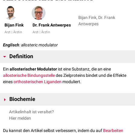
Bijan Fink, Dr. Frank
Antwerpes
Bijan Fink
Dr. Frank Antwerpes
Arzt | Ärztin
Arzt | Ärztin
Englisch
: allosteric modulator
Definition
Ein
allosterischer Modulator
ist eine Substanz, die an eine
allosterische Bindungsstelle
des Zielproteins bindet und die Effekte
eines
orthosterischen
Liganden
moduliert.
Biochemie
Allosterische Modulatoren führen zu einer
Konformationsänderung
des
Artikelinhalt ist veraltet?
Zielproteins (i.d.R. ein
Rezeptor
). Dadurch ändert sich beispielsweise
Hier melden
seine
Affinität
für orthosterische Liganden. In Abwesenheit eines
Agonisten
zeigen allosterische Modulatoren selbst keine Wirkung. Man
Du kannst den Artikel selbst verbessern, indem du auf
Bearbeiten
unterscheidet zwischen: