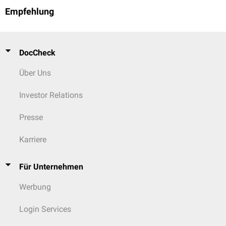
Empfehlung
DocCheck
Über Uns
Investor Relations
Presse
Karriere
Für Unternehmen
Werbung
Login Services