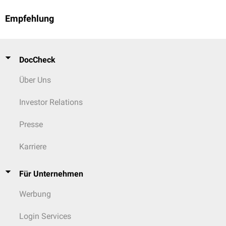
Empfehlung
DocCheck
Über Uns
Investor Relations
Presse
Karriere
Für Unternehmen
Werbung
Login Services