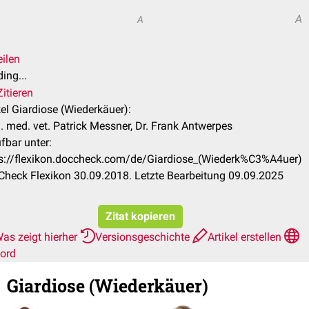
A
A
eilen
ing...
itieren
kel Giardiose (Wiederkäuer):
 med. vet. Patrick Messner, Dr. Frank Antwerpes
fbar unter:
s://flexikon.doccheck.com/de/Giardiose_(Wiederk%C3%A4uer)
heck Flexikon 30.09.2018. Letzte Bearbeitung 09.09.2025
Zitat kopieren
as zeigt hierher
Versionsgeschichte
Artikel erstellen
ord
Giardiose (Wiederkäuer)