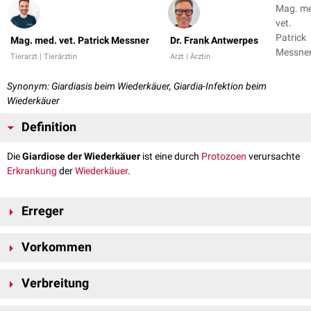
Mag. m
vet.
Patrick
Mag. med. vet. Patrick Messner
Dr. Frank Antwerpes
Messner
Tierarzt | Tierärztin
Arzt | Ärztin
Dr. Fran
Antwer
Synonym: Giardiasis beim Wiederkäuer, Giardia-Infektion beim
Wiederkäuer
Definition
Die
Giardiose der Wiederkäuer
ist eine durch
Protozoen
verursachte
Erkrankung
der
Wiederkäuer
.
Erreger
Die Giardiose beim Wiederkäuer wird durch
Giardien
verursacht, die zur
Vorkommen
Giardia duodenalis
-Gruppe gehören.
Giardia-duodenalis-Genotypen sind weltweit verbreiten und weisen
Verbreitung
teilweise ein breites
Wirtsspektrum
auf. Giardien
parasitieren
bei vielen
Säugetieren
und auch beim
Menschen
. V.a. bei Jungtieren und
Kindern
Verschiedene Studien ermittelten unterschiedliche
Prävalenzen
von