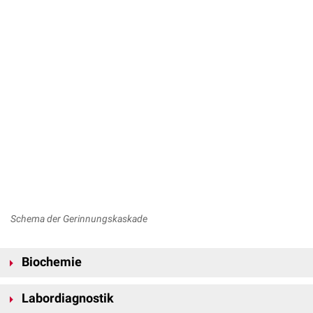
Schema der Gerinnungskaskade
Biochemie
Faktor XIII ist ein
Heterotetramer
, das aus zwei A- und zwei B-
Labordiagnostik
Untereinheiten mit jeweils 694 und 641
Aminosäuren
besteht. Das