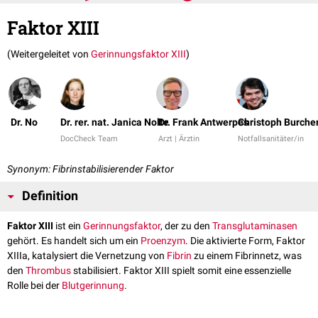
Faktor XIII
(Weitergeleitet von
Gerinnungsfaktor XIII
)
Dr. No
Dr. rer. nat. Janica Nolte
Dr. Frank Antwerpes
Christoph Burche
DocCheck Team
Arzt | Ärztin
Notfallsanitäter/in
Synonym: Fibrinstabilisierender Faktor
Definition
Faktor XIII
ist ein
Gerinnungsfaktor
, der zu den
Transglutaminasen
gehört. Es handelt sich um ein
Proenzym
. Die aktivierte Form, Faktor
XIIIa, katalysiert die Vernetzung von
Fibrin
zu einem Fibrinnetz, was
den
Thrombus
stabilisiert. Faktor XIII spielt somit eine essenzielle
Rolle bei der
Blutgerinnung
.