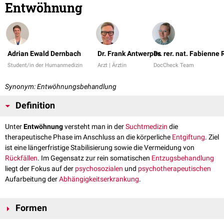
Entwöhnung
Adrian Ewald Dernbach
Dr. Frank Antwerpes
Dr. rer. nat. Fabienne
Student/in der Humanmedizin
Arzt | Ärztin
DocCheck Team
Synonym: Entwöhnungsbehandlung
Definition
Unter
Entwöhnung
versteht man in der
Suchtmedizin
die
therapeutische Phase im Anschluss an die körperliche
Entgiftung
. Ziel
ist eine längerfristige Stabilisierung sowie die Vermeidung von
Rückfällen
. Im Gegensatz zur rein somatischen
Entzugsbehandlung
liegt der Fokus auf der
psychosozialen
und
psychotherapeutischen
Aufarbeitung der
Abhängigkeitserkrankung
.
Formen