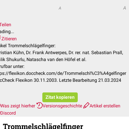
A
A
Teilen
ding...
Zitieren
tikel Trommelschlägelfinger:
istian Kühn, Dr. Frank Antwerpes, Dr. rer. nat. Sebastian Prall,
lik Shukurlu, Natascha van den Höfel et al.
rufbar unter:
tps://flexikon.doccheck.com/de/Trommelschl%C3%A4gelfinger
cCheck Flexikon 30.11.2003. Letzte Bearbeitung 21.03.2024
Zitat kopieren
Was zeigt hierher
Versionsgeschichte
Artikel erstellen
Discord
Trommelschlägelfinger