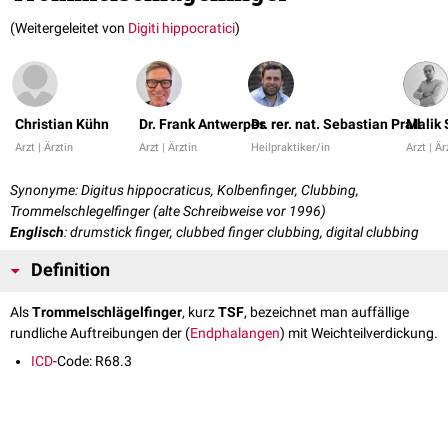
(Weitergeleitet von
Digiti hippocratici
)
Christian Kühn
Dr. Frank Antwerpes
Dr. rer. nat. Sebastian Prall
Malik 
Arzt | Ärztin
Arzt | Ärztin
Heilpraktiker/in
Arzt | Är
Synonyme: Digitus hippocraticus, Kolbenfinger, Clubbing,
Trommelschlegelfinger (alte Schreibweise vor 1996)
Englisch
: drumstick finger, clubbed finger clubbing, digital clubbing
Definition
Als
Trommelschlägelfinger
, kurz
TSF
, bezeichnet man auffällige
rundliche Auftreibungen der (
Endphalangen
) mit Weichteilverdickung.
ICD
-Code: R68.3