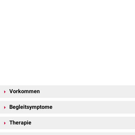
Vorkommen
Die Ausbildung von Trommelschlägelfingern erfolgt meistens sekundär
Begleitsymptome
auf der Grundlage von Erkrankungen mit chronischer
Hypoxämie
, sie
treten aber auch bei anderen Erkrankungen auf. Beobachtet werden sie
Trommelschlägelfinger sind häufig mit
Uhrglasnägeln
vergesellschaftet.
unter anderem bei:
Therapie
Lungenerkrankungen
Die Therapie besteht in der Behandlung der Grunderkrankung. Bei
fortgeschrittene
COPD