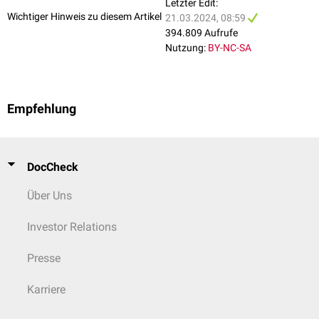
Letzter Edit:
Trommelschlägelfinger treten ebenfalls im Rahmen einer
hypertrophen
Wichtiger Hinweis zu diesem Artikel
21.03.2024, 08:59
Osteoarthropathie
auf - gemeinsam mit
Arthralgien
,
periostalen
394.809 Aufrufe
Knochenneubildungen langer
Röhrenknochen
, sowie Symptomen wie
Nutzung:
BY-NC-SA
Flush
und
profuses
Schwitzen
(vor allem der
Hände
). Die hypertrophe
Osteoarthropathie zählt zu den
Paraneoplasien
und ist eine wichtige
Differentialdiagnose
.
Empfehlung
DocCheck
Über Uns
Investor Relations
Presse
Karriere