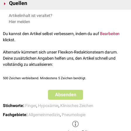
Quellen
erfolgreicher Beseitigung der Ursache können sich
Lungenemphysem
Trommelschlägelfinger ganz oder teilweise zurückbilden.
Bronchiektasen
Greten et al.: Innere Medizin. 13. Auflage, 2007. Thieme Verlag
Artikelinhalt ist veraltet?
Bronchialkarzinom
Füeßl.
Trommelschlegelfinger können sich zurückbilden
, MMW -
Hier melden
Pneumokoniosen
Fortschritte der Medizin volume, 2016
Akute interstitielle Pneumonie
(Hamann-Rich-Syndrom)
Du kannst den Artikel selbst verbessern, indem du auf
Bearbeiten
Mesotheliom
klickst.
Herzerkrankungen
zyanotische
(angeborene)
Herzvitien
Alternativ kümmert sich unser Flexikon-Redaktionsteam darum.
pulmonale Hypertonie
Deine zusätzlichen Angaben helfen uns, den Artikel schnell und
infektöse
Endokarditis
vollständig zu aktualisieren:
Chronischen
gastroenterologischen
Erkrankungen
Morbus Crohn
500
Zeichen verbleibend. Mindestens 5 Zeichen benötigt.
Colitis ulcerosa
Leberzirrhose
Stoffwechselerkrankungen
Absenden
Zystische Fibrose
Anorexia nervosa
Stichworte:
Finger
,
Hypoxämie
,
Klinisches Zeichen
Genetische
Erkrankungen
Fachgebiete:
Allgemeinmedizin
,
Pneumologie
Pachydermoperiostose
Dyskeratosis congenita
Williams-Campbell-Syndrom