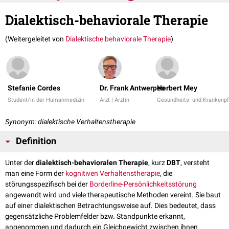
Dialektisch-behaviorale Therapie
(Weitergeleitet von
Dialektische behaviorale Therapie
)
Stefanie Cordes
Dr. Frank Antwerpes
Herbert Mey
Student/in der Humanmedizin
Arzt | Ärztin
Gesundheits- und Krankenpf
Synonym: dialektische Verhaltenstherapie
Definition
Unter der
dialektisch-behavioralen Therapie
, kurz
DBT
, versteht
man eine Form der
kognitiven Verhaltenstherapie
, die
störungsspezifisch bei der
Borderline-Persönlichkeitsstörung
angewandt wird und viele therapeutische Methoden vereint. Sie baut
auf einer dialektischen Betrachtungsweise auf. Dies bedeutet, dass
gegensätzliche Problemfelder bzw. Standpunkte erkannt,
angenommen und dadurch ein Gleichgewicht zwischen ihnen