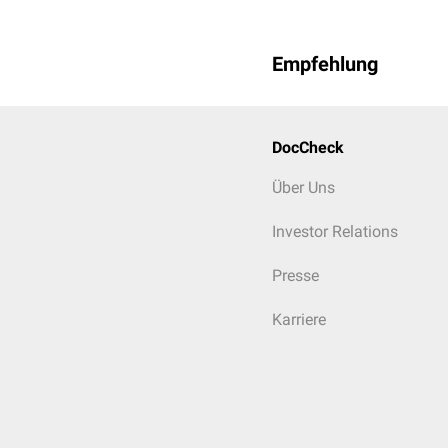
Lungenödem
Kopfschmerzen
Empfehlung
Hirnödem
DocCheck
Über Uns
Investor Relations
Presse
Karriere