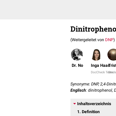
Dinitropheno
(Weitergeleitet von
DNP
)
Dr. No
Inga Haas
Tris
DocCheck Team
Stud
Synonyme: DNP, 2,4-Dinit
Englisch
: dinitrophenol,
Inhaltsverzeichnis
1
Definition