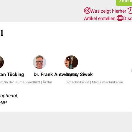
Zitat 
Was zeigt hierher
Artikel erstellen
Dis
l
tan Tücking
Dr. Frank Antwerpes
Danny Siwek
ent/in der Humanmedizin
Arzt | Ärztin
Biotechniker/in | Medizintechniker/in
rophenol,
 DNP