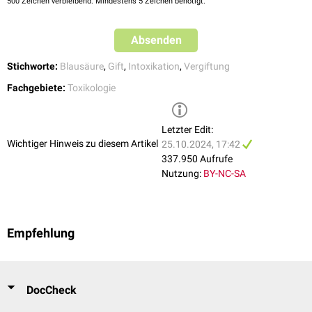
500
Zeichen verbleibend. Mindestens 5 Zeichen benötigt.
verschiebt (
CAVE: keine Anwendung bei gleichzeitiger
CO-Intoxikation
).
In klinischer Entwicklung befindet sich ferner
Sulfanegen
.
Absenden
Stichworte:
Blausäure
,
Gift
,
Intoxikation
,
Vergiftung
Fachgebiete:
Toxikologie
Letzter Edit:
Wichtiger Hinweis zu diesem Artikel
25.10.2024, 17:42
337.950 Aufrufe
Nutzung:
BY-NC-SA
Empfehlung
DocCheck