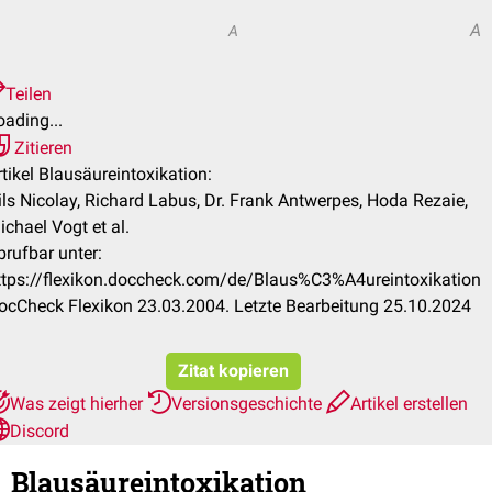
A
A
Teilen
oading...
Zitieren
rtikel Blausäureintoxikation:
ils Nicolay, Richard Labus, Dr. Frank Antwerpes, Hoda Rezaie,
ichael Vogt et al.
brufbar unter:
ttps://flexikon.doccheck.com/de/Blaus%C3%A4ureintoxikation
ocCheck Flexikon 23.03.2004. Letzte Bearbeitung 25.10.2024
Zitat kopieren
Was zeigt hierher
Versionsgeschichte
Artikel erstellen
Discord
Blausäureintoxikation