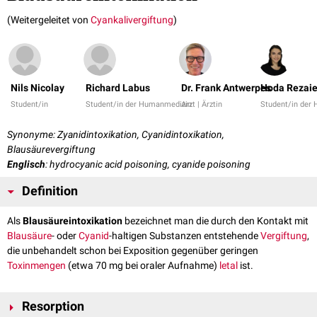
(Weitergeleitet von
Cyankalivergiftung
)
Nils Nicolay
Richard Labus
Dr. Frank Antwerpes
Hoda Rezai
Student/in
Student/in der Humanmedizin
Arzt | Ärztin
Student/in der
Synonyme: Zyanidintoxikation, Cyanidintoxikation,
Blausäurevergiftung
Englisch
: hydrocyanic acid poisoning, cyanide poisoning
Definition
Als
Blausäureintoxikation
bezeichnet man die durch den Kontakt mit
Blausäure
- oder
Cyanid
-haltigen Substanzen entstehende
Vergiftung
,
die unbehandelt schon bei Exposition gegenüber geringen
Toxinmengen
(etwa 70 mg bei oraler Aufnahme)
letal
ist.
Resorption