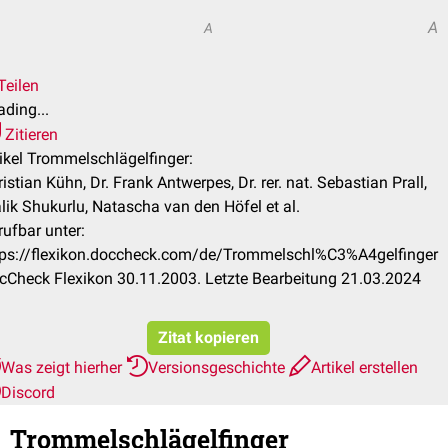
A
A
Teilen
ding...
Zitieren
tikel Trommelschlägelfinger:
istian Kühn, Dr. Frank Antwerpes, Dr. rer. nat. Sebastian Prall,
lik Shukurlu, Natascha van den Höfel et al.
rufbar unter:
tps://flexikon.doccheck.com/de/Trommelschl%C3%A4gelfinger
cCheck Flexikon 30.11.2003. Letzte Bearbeitung 21.03.2024
Zitat kopieren
Was zeigt hierher
Versionsgeschichte
Artikel erstellen
Discord
Trommelschlägelfinger