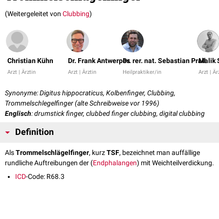
(Weitergeleitet von
Clubbing
)
Christian Kühn
Dr. Frank Antwerpes
Dr. rer. nat. Sebastian Prall
Malik 
Arzt | Ärztin
Arzt | Ärztin
Heilpraktiker/in
Arzt | Är
Synonyme: Digitus hippocraticus, Kolbenfinger, Clubbing,
Trommelschlegelfinger (alte Schreibweise vor 1996)
Englisch
: drumstick finger, clubbed finger clubbing, digital clubbing
Definition
Als
Trommelschlägelfinger
, kurz
TSF
, bezeichnet man auffällige
rundliche Auftreibungen der (
Endphalangen
) mit Weichteilverdickung.
ICD
-Code: R68.3