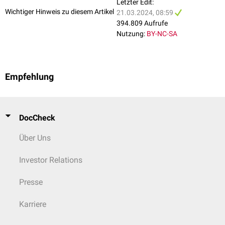
Letzter Edit:
Trommelschlägelfinger treten ebenfalls im Rahmen einer
hypertrophen
Wichtiger Hinweis zu diesem Artikel
21.03.2024, 08:59
Osteoarthropathie
auf - gemeinsam mit
Arthralgien
,
periostalen
394.809 Aufrufe
Knochenneubildungen langer
Röhrenknochen
, sowie Symptomen wie
Nutzung:
BY-NC-SA
Flush
und
profuses
Schwitzen
(vor allem der
Hände
). Die hypertrophe
Osteoarthropathie zählt zu den
Paraneoplasien
und ist eine wichtige
Differentialdiagnose
.
Empfehlung
DocCheck
Über Uns
Investor Relations
Presse
Karriere