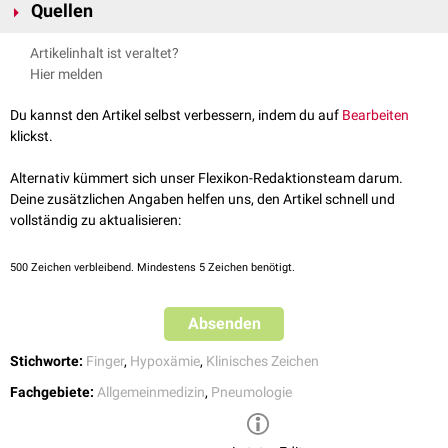
Quellen
erfolgreicher Beseitigung der Ursache können sich
Lungenemphysem
Trommelschlägelfinger ganz oder teilweise zurückbilden.
Bronchiektasen
Greten et al.: Innere Medizin. 13. Auflage, 2007. Thieme Verlag
Artikelinhalt ist veraltet?
Bronchialkarzinom
Füeßl.
Trommelschlegelfinger können sich zurückbilden
, MMW -
Hier melden
Pneumokoniosen
Fortschritte der Medizin volume, 2016
Akute interstitielle Pneumonie
(Hamann-Rich-Syndrom)
Du kannst den Artikel selbst verbessern, indem du auf
Bearbeiten
Mesotheliom
klickst.
Herzerkrankungen
zyanotische
(angeborene)
Herzvitien
Alternativ kümmert sich unser Flexikon-Redaktionsteam darum.
pulmonale Hypertonie
Deine zusätzlichen Angaben helfen uns, den Artikel schnell und
infektöse
Endokarditis
vollständig zu aktualisieren:
Chronischen
gastroenterologischen
Erkrankungen
Morbus Crohn
500
Zeichen verbleibend. Mindestens 5 Zeichen benötigt.
Colitis ulcerosa
Leberzirrhose
Stoffwechselerkrankungen
Absenden
Zystische Fibrose
Anorexia nervosa
Stichworte:
Finger
,
Hypoxämie
,
Klinisches Zeichen
Genetische
Erkrankungen
Fachgebiete:
Allgemeinmedizin
,
Pneumologie
Pachydermoperiostose
Dyskeratosis congenita
Williams-Campbell-Syndrom