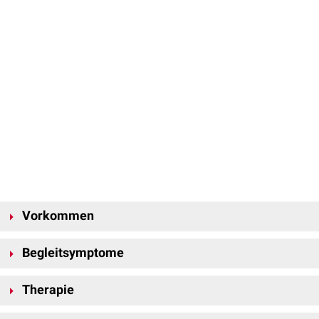
Vorkommen
Die Ausbildung von Trommelschlägelfingern erfolgt meistens sekundär
Begleitsymptome
auf der Grundlage von Erkrankungen mit chronischer
Hypoxämie
, sie
treten aber auch bei anderen Erkrankungen auf. Beobachtet werden sie
Trommelschlägelfinger sind häufig mit
Uhrglasnägeln
vergesellschaftet.
unter anderem bei:
Therapie
Lungenerkrankungen
Die Therapie besteht in der Behandlung der Grunderkrankung. Bei
fortgeschrittene
COPD