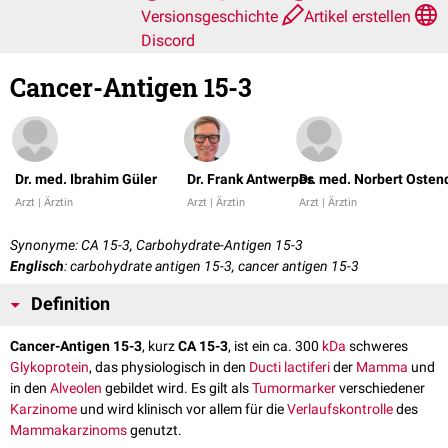
Versionsgeschichte
Artikel erstellen
Discord
Cancer-Antigen 15-3
Dr. med. Ibrahim Güler
Dr. Frank Antwerpes
Dr. med. Norbert Osten
Arzt | Ärztin
Arzt | Ärztin
Arzt | Ärztin
Synonyme: CA 15-3, Carbohydrate-Antigen 15-3
Englisch
: carbohydrate antigen 15-3, cancer antigen 15-3
Definition
Cancer-Antigen 15-3
, kurz
CA 15-3
, ist ein ca. 300
kDa
schweres
Glykoprotein
, das physiologisch in den
Ducti lactiferi
der
Mamma
und
in den
Alveolen
gebildet wird. Es gilt als
Tumormarker
verschiedener
Karzinome
und wird klinisch vor allem für die
Verlaufskontrolle
des
Mammakarzinoms
genutzt.