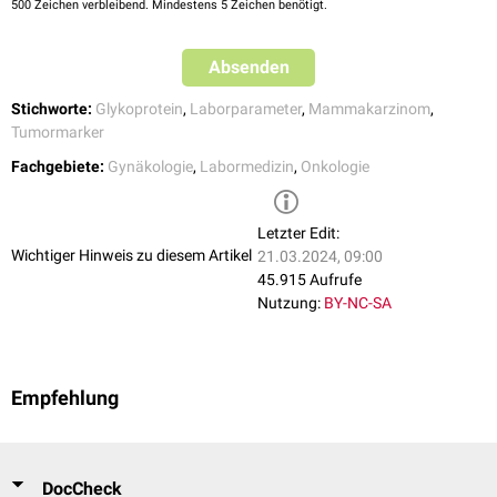
500
Zeichen verbleibend. Mindestens 5 Zeichen benötigt.
Absenden
Stichworte:
Glykoprotein
,
Laborparameter
,
Mammakarzinom
,
Tumormarker
Fachgebiete:
Gynäkologie
,
Labormedizin
,
Onkologie
Letzter Edit:
Wichtiger Hinweis zu diesem Artikel
21.03.2024, 09:00
45.915 Aufrufe
Nutzung:
BY-NC-SA
Empfehlung
DocCheck