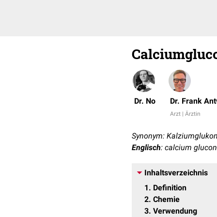
Calciumgluc
Dr. No
Dr. Frank An
Arzt | Ärztin
Synonym: Kalziumglukon
Englisch
: calcium gluco
Inhaltsverzeichnis
1
Definition
2
Chemie
3
Verwendung