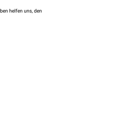
e
Fluoridionen
im Körper.
ben helfen uns, den