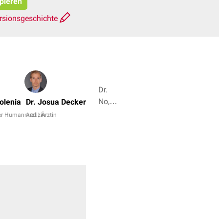
opieren
rsionsgeschichte
Dr.
No,
olenia
Dr. Josua Decker
Dr.
der Humanmedizin
Arzt | Ärztin
Frank
Antwerpes
+ 7