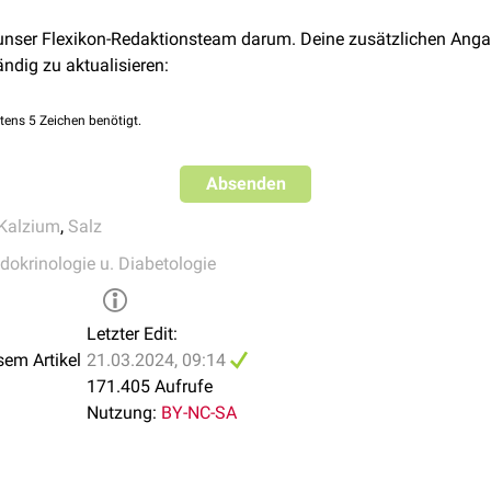
Flusssäure
als
Antidot
. Die Kalziumionen neutralisieren dabei di
 unser Flexikon-Redaktionsteam darum. Deine zusätzlichen Anga
on
Magnesium
, z.B. im Rahmen einer
Eklampsie
prophylaxe
ändig zu aktualisieren:
rparese
bei
Wiederkäuern
in der
Tiermedizin
tens 5 Zeichen benötigt.
Absenden
Kalzium
,
Salz
dokrinologie u. Diabetologie
Letzter Edit:
sem Artikel
21.03.2024, 09:14
171.405 Aufrufe
Nutzung:
BY-NC-SA