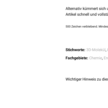
bei Vergiftungen mit
Alternativ kümmert sich
bei Überdosierung v
Artikel schnell und vollst
zur Therapie der
Gebä
500
Zeichen verbleibend. Mindes
Stichworte:
3D-Molekül
,
Fachgebiete:
Chemie
,
En
Wichtiger Hinweis zu die