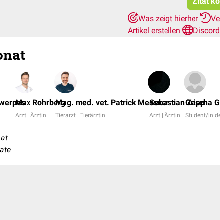
Zitat k
Was zeigt hierher
Ve
Artikel erstellen
Discord
onat
twerpes
Max Rohrberg
Mag. med. vet. Patrick Messner
Sebastian Zapp
Grischa G
Arzt | Ärztin
Tierarzt | Tierärztin
Arzt | Ärztin
Student/in 
at
nate