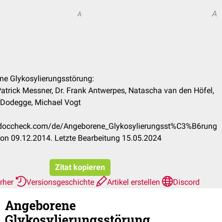
A
A
ene Glykosylierungsstörung:
atrick Messner, Dr. Frank Antwerpes, Natascha van den Höfel,
 Dodegge, Michael Vogt
on.doccheck.com/de/Angeborene_Glykosylierungsst%C3%B6rung
on 09.12.2014. Letzte Bearbeitung 15.05.2024
Zitat kopieren
erher
Versionsgeschichte
Artikel erstellen
Discord
Angeborene
Glykosylierungsstörung