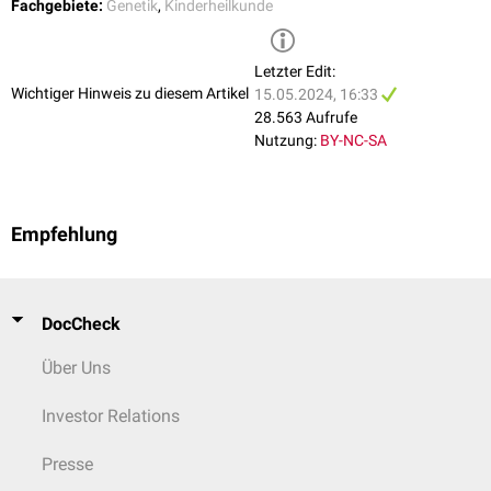
Fachgebiete:
GPIT-CDG
Genetik
,
Kinderheilkunde
AR
(GPIT)
ST3GAL5-CDG
(salt and
Lactosylceramid-alpha-
Letzter Edit:
AR
pepper syndrome)
2,3-sialyltransferase
Wichtiger Hinweis zu diesem Artikel
15.05.2024, 16:33
28.563 Aufrufe
Gen für den
Nutzung:
BY-NC-SA
Component-of-
COG-8-CDG
(CDG IIh)
AR
oligomeric-Golgi-
complex 8
Empfehlung
SLC35A2-CDG
(CDG IIm)
Solute-Carrier 35A2
XD
DocCheck
Über Uns
Investor Relations
Presse