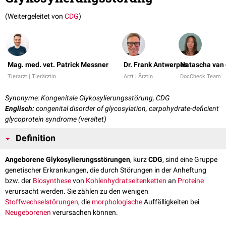
(Weitergeleitet von
CDG
)
Mag. med. vet. Patrick Messner
Dr. Frank Antwerpes
Natascha van 
Tierarzt | Tierärztin
Arzt | Ärztin
DocCheck Team
Synonyme: Kongenitale Glykosylierungsstörung, CDG
Englisch:
congenital disorder of glycosylation, carpohydrate-deficient
glycoprotein syndrome (veraltet)
Definition
Angeborene Glykosylierungsstörungen
, kurz
CDG
, sind eine Gruppe
genetischer Erkrankungen, die durch Störungen in der Anheftung
bzw. der
Biosynthese
von
Kohlenhydratseitenketten
an
Proteine
verursacht werden. Sie zählen zu den wenigen
Stoffwechselstörungen
, die
morphologische
Auffälligkeiten bei
Neugeborenen
verursachen können.