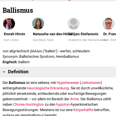
Ballismus
Emrah Hircin
Natascha van den Höfel
Julijan Stefanovic
Dr. Fra
Arzt | Ärztin
DocCheck Team
Student/in der Humanmedizin
Arzt | Ärz
von altgriechisch βάλλειν ("ballein") - werfen, schleudern
Synonym: Ballistisches Syndrom, Hemiballismus
Englisch:
ballism
Definition
Der
Ballismus
ist eine seltene, mit
Hyperkinesien
(
Jaktationen
)
einhergehende
neurologische
Erkrankung
. Sie ist durch unwillkürliche,
plötzlich einsetzende, schleudernde oder wurfartige Bewegungen
gekennzeichnet – vor allem im Bereich der
Arme
. Der Ballismus zählt
neben
Chorea Huntington
zu den
hypoton
-hyperkinetischen
Bewegungsstörungen. Meistens ist nur eine
Körperhälfte
betroffen,
sodass ein
Hemiballismus
besteht.