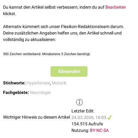
abnimmt. Weitere mögliche
medikamentöse
Maßnahmen sind:
Du kannst den Artikel selbst verbessern, indem du auf
Bearbeiten
Neuroleptika
(
Haloperidol
,
Chlorpromazin
,
Clozapin
)
klickst.
Reserpin
Alternativ kümmert sich unser Flexikon-Redaktionsteam darum.
In einem Einzelfall konnte unter Einnahme von
MDMA
(Ecstasy) eine
Deine zusätzlichen Angaben helfen uns, den Artikel schnell und
Verbesserung der Symptome beobachtet werden.
vollständig zu aktualisieren:
Führt die medikamentöse Therapie nicht zum Erfolg, kommen in
schweren Fällen auch neurochirurgische Therapieverfahren in Betracht:
500
Zeichen verbleibend. Mindestens 5 Zeichen benötigt.
Thalamusstimulation
Thalamotomie
Absenden
Pallidotomie
Anmerkung
: Aufgrund der geringen Fallzahl ist die Aussagekraft der
Stichworte:
Hyperkinese
,
Motorik
vorliegenden klinischen Studien zur Therapie des Ballismus gering und
Fachgebiete:
Neurologie
basiert teilweise auf
Einzelfallbeobachtungen
.
Letzter Edit:
Wichtiger Hinweis zu diesem Artikel
24.03.2026, 16:03
154.515 Aufrufe
Nutzung:
BY-NC-SA