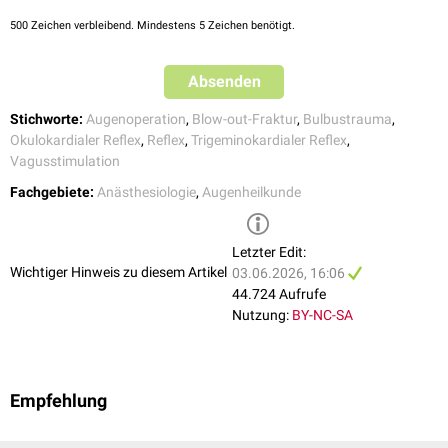
Ausschlaggebend ist die Dosierungsempfehlung in der
500
Zeichen verbleibend. Mindestens 5 Zeichen benötigt.
Herstellerinformation
.
Absenden
Stichworte:
Augenoperation
,
Blow-out-Fraktur
,
Bulbustrauma
,
Okulokardialer Reflex
,
Reflex
,
Trigeminokardialer Reflex
,
Vagusstimulation
Fachgebiete:
Anästhesiologie
,
Augenheilkunde
Letzter Edit:
Wichtiger Hinweis zu diesem Artikel
03.06.2026, 16:06
44.724 Aufrufe
Nutzung:
BY-NC-SA
Empfehlung