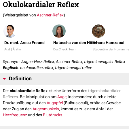
Okulokardialer Reflex
(Weitergeleitet von
Aschner-Reflex
)
Dr. med. Aresu Freund
Natascha van den Höfel
Amara Hamzaoui
Arzt | Ärztin
DocCheck Team
Student/in der Humanme
Synonym: Augen-Herz-Reflex, Aschner-Reflex, trigeminovagaler Reflex
Englisch
: oculocardiac reflex
,
trigeminovagal reflex
Definition
Der
okulokardiale Reflex
ist eine Unterform des
trigeminokardialen
Reflexes
. Bei Manipulation am
Auge
, insbesondere durch direkte
Druckausübung auf den
Augapfel
(Bulbus oculi), orbitales Gewebe
oder Zug an den
Augenmuskeln
, kommt es zu einem Abfall der
Herzfrequenz
und des
Blutdrucks
.