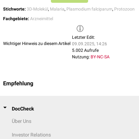
eingesetzten
Chloroquin
. Die
Halbwertszeit
von Amodiaquin ist
allerdings deutlich länger.
Stichworte:
3D-Molekül
,
Malaria
,
Plasmodium falciparum
,
Protozoon
Fachgebiete:
Arzneimittel
Letzter Edit:
Wichtiger Hinweis zu diesem Artikel
09.09.2025, 14:26
5.002 Aufrufe
Nutzung:
BY-NC-SA
Empfehlung
DocCheck
Über Uns
Investor Relations