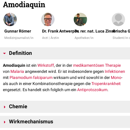
Amodiaquin
Gunnar Römer
Dr. Frank Antwerpes
Dr. rer. nat. Luca Zinser
Grischa 
Medizinjournalist/in
Arzt | Ärztin
Apotheker/in
Student/in
Definition
Amodiaquin
ist ein
Wirkstoff
, der in der
medikamentösen
Therapie
von
Malaria
angewendet wird. Er ist insbesondere gegen
Infektionen
mit
Plasmodium falciparum
wirksam und wird sowohl in der
Mono
-
als auch in einer Kombinationstherapie gegen die
Tropenkrankheit
engesetzt. Es handelt sich folglich um ein
Antiprotozoikum
.
Chemie
Amodiaquin ist ein
aromatischer
Kohlenwasserstoff
, dessen
Wirkmechanismus
Strukturformel
aus einem Grundgerüst aus drei
Benzolringen
besteht.
Zwei Benzolanteile sind über eine
Aminobrücke
mit dem dritten