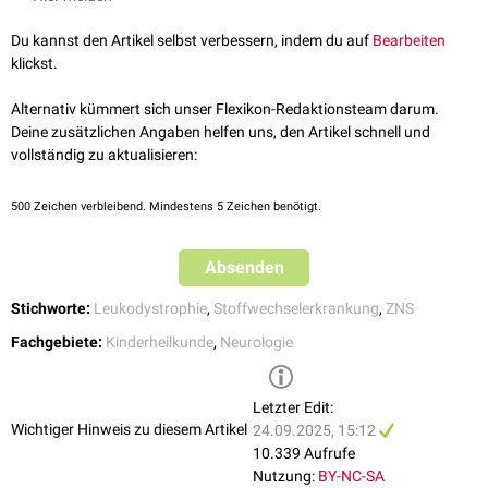
Untersuchung mit Nachweis der Mutation des ASPA-Gens gestellt.
Lernschwierigkeiten in der Schule verbunden.
Du kannst den Artikel selbst verbessern, indem du auf
Bearbeiten
klickst.
Alternativ kümmert sich unser Flexikon-Redaktionsteam darum.
Deine zusätzlichen Angaben helfen uns, den Artikel schnell und
vollständig zu aktualisieren:
500
Zeichen verbleibend. Mindestens 5 Zeichen benötigt.
Absenden
Stichworte:
Leukodystrophie
,
Stoffwechselerkrankung
,
ZNS
Fachgebiete:
Kinderheilkunde
,
Neurologie
Letzter Edit:
Wichtiger Hinweis zu diesem Artikel
24.09.2025, 15:12
10.339 Aufrufe
Nutzung:
BY-NC-SA